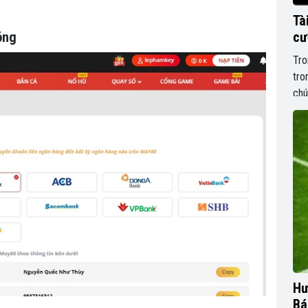
Tà
óng
cư
Tro
tro
chú
cượ
tài
Hư
Bá