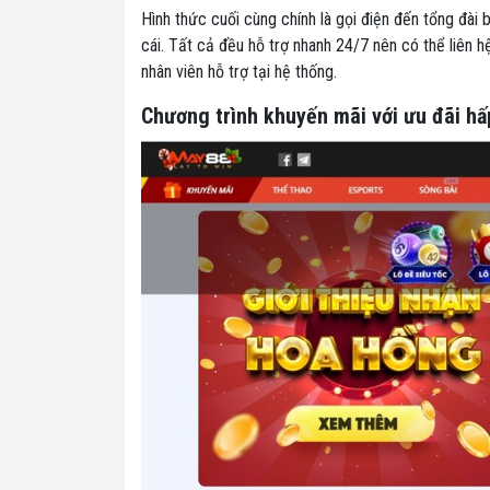
Hình thức cuối cùng chính là gọi điện đến tổng đài 
cái. Tất cả đều hỗ trợ nhanh 24/7 nên có thể liên h
nhân viên hỗ trợ tại hệ thống.
Chương trình khuyến mãi với ưu đãi hấ