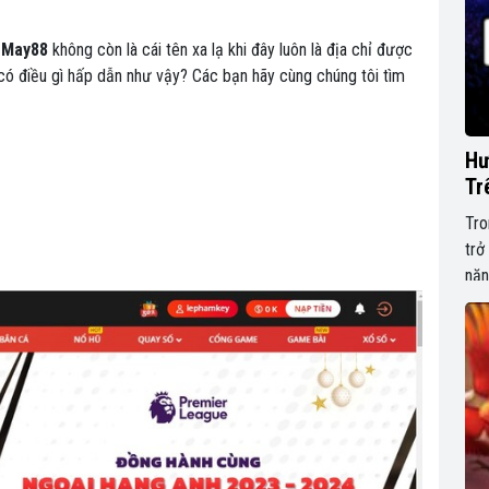
May88
không còn là cái tên xa lạ khi đây luôn là địa chỉ được
 có điều gì hấp dẫn như vậy? Các bạ
n hãy cùng chúng tôi tìm
Hư
Tr
Tro
trở
năn
dẫn
ngư