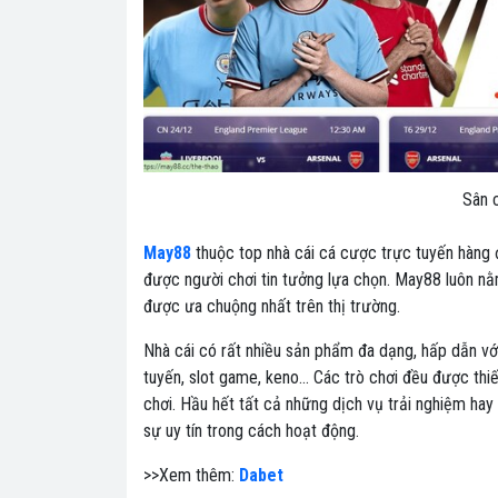
Sân c
May88
thuộc top nhà cái cá cược trực tuyến hàng đ
được người chơi tin tưởng lựa chọn. May88 luôn n
được ưa chuộng nhất trên thị trường.
Nhà cái có rất nhiều sản phẩm đa dạng, hấp dẫn vớ
tuyến, slot game, keno… Các trò chơi đều được thi
chơi. Hầu hết tất cả những dịch vụ trải nghiệm hay 
sự uy tín trong cách hoạt động.
>>Xem thêm:
Dabet