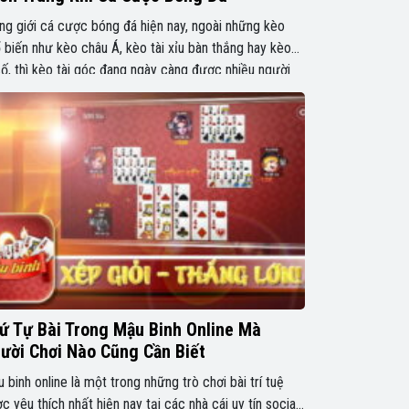
ng giới cá cược bóng đá hiện nay, ngoài những kèo
 biến như kèo châu Á, kèo tài xỉu bàn thắng hay kèo
số, thì kèo tài góc đang ngày càng được nhiều người
i lựa chọn. Đây là loại kèo mang đến tỷ lệ thắng cao
 người chơi biết cách phân […]
ứ Tự Bài Trong Mậu Binh Online Mà
ười Chơi Nào Cũng Cần Biết
 binh online là một trong những trò chơi bài trí tuệ
c yêu thích nhất hiện nay tại các nhà cái uy tín social