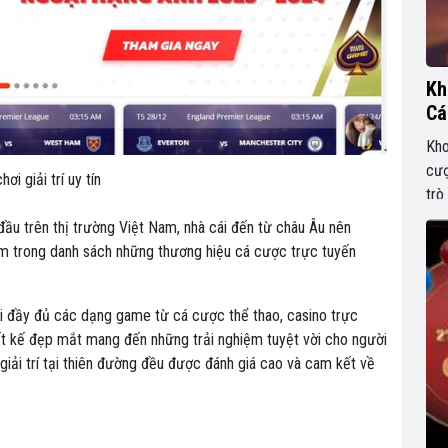
Kh
Cá
Kho
cượ
hơi giải trí uy tín
trò
huy
ầu trên thị trường Việt Nam, nhà cái đến từ châu Âu nên
khô
ằm trong danh sách những thương hiệu cá cược trực tuyến
i đầy đủ các dạng game từ cá cược thể thao, casino trực
ết kế đẹp mắt mang đến những trải nghiệm tuyệt vời cho người
giải trí tại thiên đường đều được đánh giá cao và cam kết về