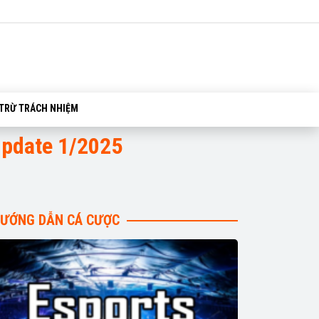
TRỪ TRÁCH NHIỆM
 Update 1/2025
ƯỚNG DẪN CÁ CƯỢC