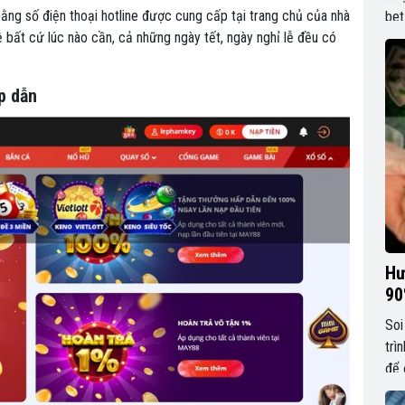
bằng số điện thoại hotline được cung cấp tại trang chủ của nhà
bet
ệ bất cứ lúc nào cần, cả những ngày tết, ngày nghỉ lễ đều có
cầu
phá
p dẫn
Hư
90
Soi
trì
để 
cần