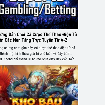
ớng Dẫn Chơi Cá Cược Thể Thao Điện Tử
ên Các Nền Tảng Trực Tuyến Từ A-Z
ng những năm gần đây, cá cược thể thao điện tử đã
 thành một hình thức giải trí phổ biến và đầy tiềm
g. Không chỉ mang lại những phút giây gay cấn, hấp
, cá cược eSports còn mở ra cơ hội kiếm tiền cho
ời chơi nếu biết cách đầu tư và […]