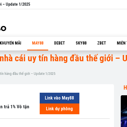
ới – Update 1/2025
KHUYẾN MÃI
MAY88
DEBET
SKY88
ZBET
MIỄN 
 nhà cái uy tín hàng đầu thế giới –
 tín hàng đầu thế giới – Update 1/2025
H
Link vào May88
àn trả 1% Vô tận
Link dự phòng