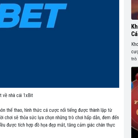
Kh
Cá
Kho
cượ
trò
huy
khô
t về nhà cái 1xBit
ôn thể thao, hình thức cá cược nổi tiếng được thành lập từ
ười chơi sẽ thỏa sức lựa chọn những trò chơi hấp dẫn, đem đến
i đều được tích hợp đồ họa đẹp mắt, tăng cảm giác chân thực