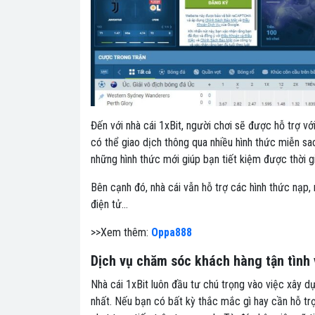
Đến với nhà cái 1xBit, người chơi sẽ được hỗ trợ với
có thể giao dịch thông qua nhiều hình thức miễn sa
những hình thức mới giúp bạn tiết kiệm được thời gi
Bên cạnh đó, nhà cái vẫn hỗ trợ các hình thức nạp, r
điện tử…
>>Xem thêm:
Oppa888
Dịch vụ chăm sóc khách hàng tận tình
Nhà cái 1xBit luôn đầu tư chú trọng vào việc xây 
nhất. Nếu bạn có bất kỳ thắc mắc gì hay cần hỗ trợ 