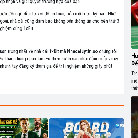
iếp nhận và giải quyết trường hợp của bạn.
ược đội ngũ đầu tư với độ an toàn, bảo mật cực kỳ cao. Nhờ
ngoài, nhà cái cũng đảm bảo không bán thông tin cho bên thứ 3
nghiệm cùng 1xBit.
quan trọng nhất về nhà cái 1xBit mà
Nhacaiuytin.so
chúng tôi
Hư
ều khách hàng quan tâm và thực sự là sân chơi đẳng cấp và uy
Đế
y nhanh tay đăng ký tham gia để trải nghiệm những giây phút
Tro
một
thử
đoá
quy