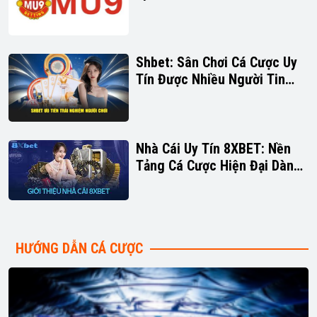
Anh Quốc
Shbet: Sân Chơi Cá Cược Uy
Tín Được Nhiều Người Tin
Chọn
Nhà Cái Uy Tín 8XBET: Nền
Tảng Cá Cược Hiện Đại Dành
Cho Người Chơi Thông Minh
HƯỚNG DẪN CÁ CƯỢC