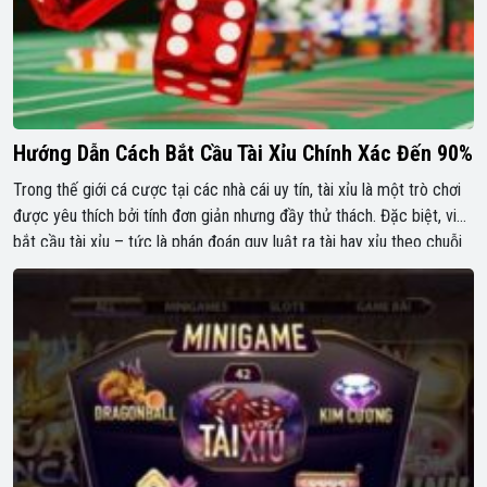
Hướng Dẫn Cách Bắt Cầu Tài Xỉu Chính Xác Đến 90%
Trong thế giới cá cược tại các nhà cái uy tín, tài xỉu là một trò chơi
được yêu thích bởi tính đơn giản nhưng đầy thử thách. Đặc biệt, việc
bắt cầu tài xỉu – tức là phán đoán quy luật ra tài hay xỉu theo chuỗi
– đã trở thành “bí quyết” giúp […]