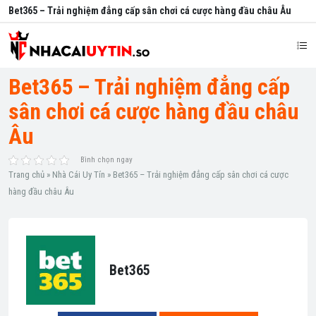
Bet365 – Trải nghiệm đẳng cấp sân chơi cá cược hàng đầu châu Âu
Bet365 – Trải nghiệm đẳng cấp
sân chơi cá cược hàng đầu châu
Âu
Bình chọn ngay
Trang chủ
»
Nhà Cái Uy Tín
»
Bet365 – Trải nghiệm đẳng cấp sân chơi cá cược
hàng đầu châu Âu
Bet365