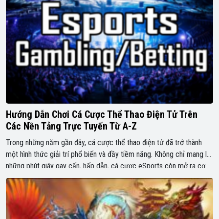
Hướng Dẫn Chơi Cá Cược Thể Thao Điện Tử Trên
Các Nền Tảng Trực Tuyến Từ A-Z
Trong những năm gần đây, cá cược thể thao điện tử đã trở thành
một hình thức giải trí phổ biến và đầy tiềm năng. Không chỉ mang lại
những phút giây gay cấn, hấp dẫn, cá cược eSports còn mở ra cơ
hội kiếm tiền cho người chơi nếu biết cách đầu tư và […]