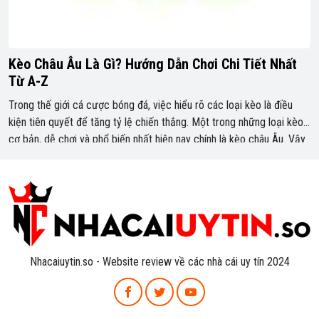
Kèo Châu Âu Là Gì? Hướng Dẫn Chơi Chi Tiết Nhất
Từ A-Z
Trong thế giới cá cược bóng đá, việc hiểu rõ các loại kèo là điều
kiện tiên quyết để tăng tỷ lệ chiến thắng. Một trong những loại kèo
cơ bản, dễ chơi và phổ biến nhất hiện nay chính là kèo châu Âu. Vậy
kèo châu Âu là gì, chơi như thế nào và […]
Nhacaiuytin.so - Website review về các nhà cái uy tín 2024