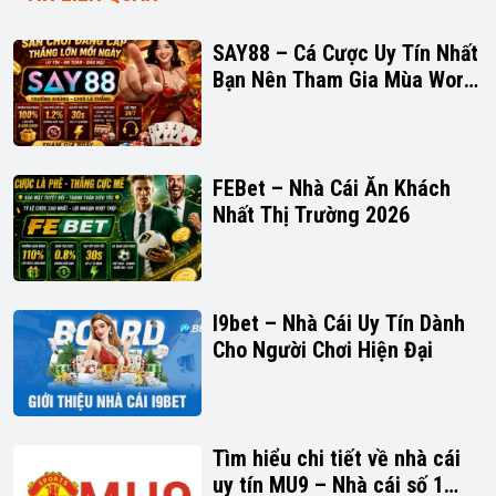
SAY88 – Cá Cược Uy Tín Nhất
Bạn Nên Tham Gia Mùa World
Cup 2026
FEBet – Nhà Cái Ăn Khách
Nhất Thị Trường 2026
I9bet – Nhà Cái Uy Tín Dành
Cho Người Chơi Hiện Đại
Tìm hiểu chi tiết về nhà cái
uy tín MU9 – Nhà cái số 1