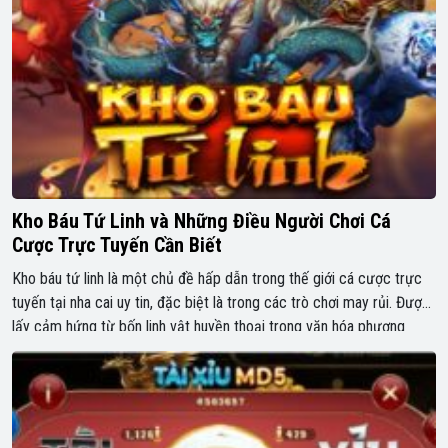
Kho Báu Tứ Linh và Những Điều Người Chơi Cá
Cược Trực Tuyến Cần Biết
Kho báu tứ linh là một chủ đề hấp dẫn trong thế giới cá cược trực
tuyến tại nha cai uy tin, đặc biệt là trong các trò chơi may rủi. Được
lấy cảm hứng từ bốn linh vật huyền thoại trong văn hóa phương
Đông, kho báu tứ linh không chỉ là một yếu […]