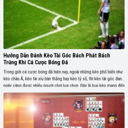
Hướng Dẫn Đánh Kèo Tài Góc Bách Phát Bách
Trúng Khi Cá Cược Bóng Đá
Trong giới cá cược bóng đá hiện nay, ngoài những kèo phổ biến như
kèo châu Á, kèo tài xỉu bàn thắng hay kèo tỷ số, thì kèo tài góc đang
ngày càng được nhiều người chơi lựa chọn. Đây là loại kèo mang đến
tỷ lệ thắng cao nếu người chơi biết cách phân […]