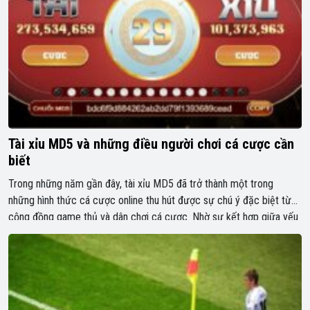
Tài xỉu MD5 và những điều người chơi cá cược cần
biết
Trong những năm gần đây, tài xỉu MD5 đã trở thành một trong
những hình thức cá cược online thu hút được sự chú ý đặc biệt từ
cộng đồng game thủ và dân chơi cá cược. Nhờ sự kết hợp giữa yếu
tố công nghệ và giải trí, tài xỉu MD5 mang lại trải […]