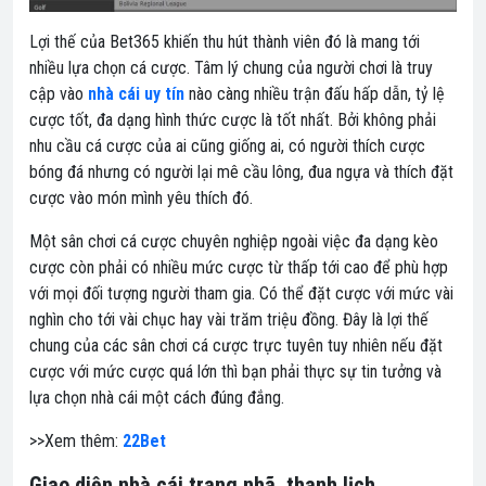
Lợi thế của Bet365 khiến thu hút thành viên đó là mang tới
nhiều lựa chọn cá cược. Tâm lý chung của người chơi là truy
cập vào
nhà cái uy tín
nào càng nhiều trận đấu hấp dẫn, tỷ lệ
cược tốt, đa dạng hình thức cược là tốt nhất. Bởi không phải
nhu cầu cá cược của ai cũng giống ai, có người thích cược
bóng đá nhưng có người lại mê cầu lông, đua ngựa và thích đặt
cược vào món mình yêu thích đó.
Một sân chơi cá cược chuyên nghiệp ngoài việc đa dạng kèo
cược còn phải có nhiều mức cược từ thấp tới cao để phù hợp
với mọi đối tượng người tham gia. Có thể đặt cược với mức vài
nghìn cho tới vài chục hay vài trăm triệu đồng. Đây là lợi thế
chung của các sân chơi cá cược trực tuyên tuy nhiên nếu đặt
cược với mức cược quá lớn thì bạn phải thực sự tin tưởng và
lựa chọn nhà cái một cách đúng đắng.
>>Xem thêm:
22Bet
Giao diện nhà cái trang nhã, thanh lịch