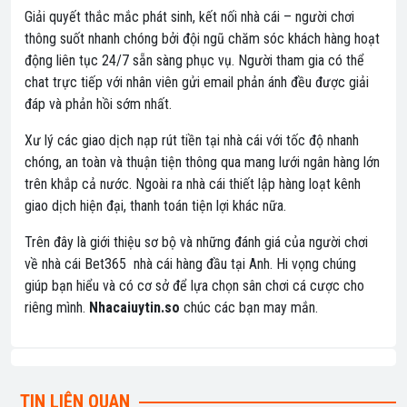
Giải quyết thắc mắc phát sinh, kết nối nhà cái – người chơi
thông suốt nhanh chóng bởi đội ngũ chăm sóc khách hàng hoạt
động liên tục 24/7 sẵn sàng phục vụ. Người tham gia có thể
chat trực tiếp với nhân viên gửi email phản ánh đều được giải
đáp và phản hồi sớm nhất.
Xư lý các giao dịch nạp rút tiền tại nhà cái với tốc độ nhanh
chóng, an toàn và thuận tiện thông qua mang lưới ngân hàng lớn
trên khắp cả nước. Ngoài ra nhà cái thiết lập hàng loạt kênh
giao dịch hiện đại, thanh toán tiện lợi khác nữa.
Trên đây là giới thiệu sơ bộ và những đánh giá của người chơi
về nhà cái Bet365 nhà cái hàng đầu tại Anh. Hi vọng chúng
giúp bạn hiểu và có cơ sở để lựa chọn sân chơi cá cược cho
riêng mình.
Nhacaiuytin.so
chúc các bạn may mắn.
TIN LIÊN QUAN