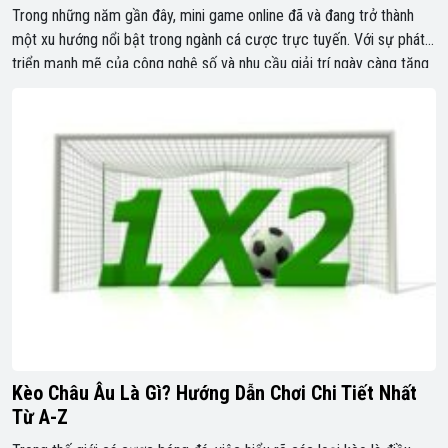
Trong những năm gần đây, mini game online đã và đang trở thành
một xu hướng nổi bật trong ngành cá cược trực tuyến. Với sự phát
triển mạnh mẽ của công nghệ số và nhu cầu giải trí ngày càng tăng
cao, người chơi tại các nhà cái uy tín không chỉ tìm kiếm […]
Kèo Châu Âu Là Gì? Hướng Dẫn Chơi Chi Tiết Nhất
Từ A-Z