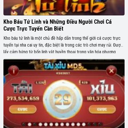
Kho Báu Tứ Linh và Những Điều Người Chơi Cá
Cược Trực Tuyến Cần Biết
Kho báu tứ linh là một chủ đề hấp dẫn trong thế giới cá cược trực
tuyến tại nha cai uy tin, đặc biệt là trong các trò chơi may rủi. Được
lấy cảm hứng từ bốn linh vật huyền thoại trong văn hóa phương
Đông, kho báu tứ linh không chỉ là một yếu […]