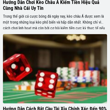
Hướng Dẫn Chơi Kèo Châu Á Kiếm Tiền Hiệu Quả
Cùng Nhà Cái Uy Tín
Trong thế giới cá cược bóng đá ngày nay, kèo châu Á được xem là
một trong những loại kèo phổ biến và hấp dẫn nhất. Không chỉ vì
cách chơi linh hoạt mà còn bởi cơ hội kiếm tiền cực kỳ thực tế nếu
bạn nắm được chiến lược. Bài viết này sẽ hướng […]
Hướng Dẫn Cách Bắt Cầu Tài Xỉu Chính Xác Đến 90%