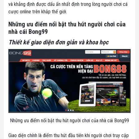
và khẳng định được dấu ấn nhất định trong lòng người chơi cá
cược online trên khắp thế giới.
Những ưu điểm nổi bật thu hút người chơi của
nhà cái Bong99
Thiết kế giao diện đơn giản và khoa học
Những ưu điểm nổi bật thu hút người chơi của nhà cái Bong99
Giao diện chính là điểm thu hút đầu tiên khi người chơi truy cập