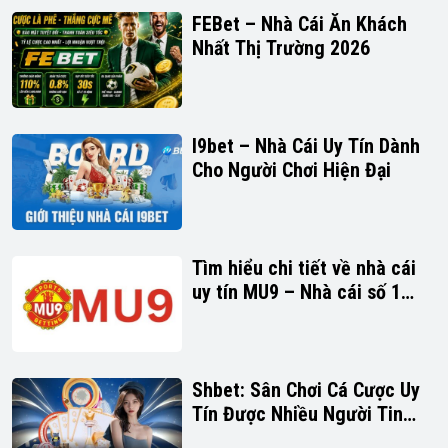
FEBet – Nhà Cái Ăn Khách
Nhất Thị Trường 2026
I9bet – Nhà Cái Uy Tín Dành
Cho Người Chơi Hiện Đại
Tìm hiểu chi tiết về nhà cái
uy tín MU9 – Nhà cái số 1
Anh Quốc
Shbet: Sân Chơi Cá Cược Uy
Tín Được Nhiều Người Tin
Chọn