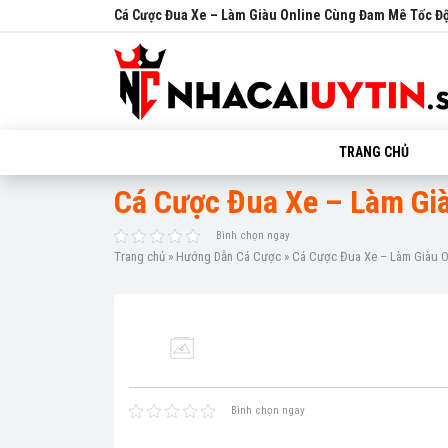
Cá Cược Đua Xe – Làm Giàu Online Cùng Đam Mê Tốc Đ
TRANG CHỦ
Cá Cược Đua Xe – Làm Gi
Bình chọn ngay
Trang chủ
»
Hướng Dẫn Cá Cược
»
Cá Cược Đua Xe – Làm Giàu 
Bình chọn ngay