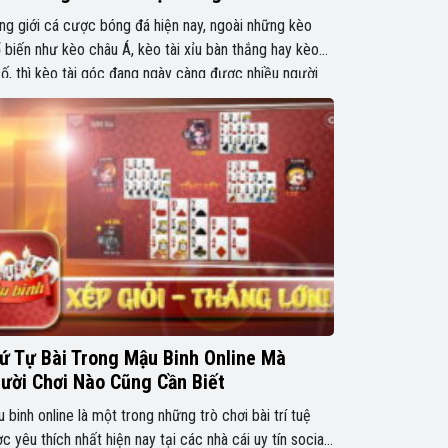
ng giới cá cược bóng đá hiện nay, ngoài những kèo
 biến như kèo châu Á, kèo tài xỉu bàn thắng hay kèo
số, thì kèo tài góc đang ngày càng được nhiều người
i lựa chọn. Đây là loại kèo mang đến tỷ lệ thắng cao
 người chơi biết cách phân […]
ứ Tự Bài Trong Mậu Binh Online Mà
ười Chơi Nào Cũng Cần Biết
 binh online là một trong những trò chơi bài trí tuệ
c yêu thích nhất hiện nay tại các nhà cái uy tín social