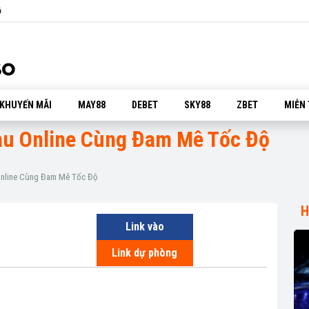
ộ
KHUYẾN MÃI
MAY88
DEBET
SKY88
ZBET
MIỄN 
àu Online Cùng Đam Mê Tốc Độ
Online Cùng Đam Mê Tốc Độ
H
Link vào
Link dự phòng