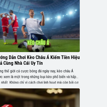
g như lựa chọn đúng top nhà cái uy […]
ớng Dẫn Chơi Kèo Châu Á Kiếm Tiền Hiệu
ả Cùng Nhà Cái Uy Tín
ng thế giới cá cược bóng đá ngày nay, kèo châu Á
c xem là một trong những loại kèo phổ biến và hấp
 nhất. Không chỉ vì cách chơi linh hoạt mà còn bởi cơ
 kiếm tiền cực kỳ thực tế nếu bạn nắm được chiến
c. Bài viết này sẽ hướng […]