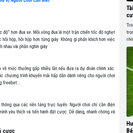
hú Vị Người Chơi Cần Biết
Tà
cư
Tro
tro
 độ” hơn đua xe. Mỗi vòng đua là một trận chiến tốc độ nghẹt
chú
 hồi hộp, hồi hộp hơn từng giây. Không gì phấn khích hơn việc
cượ
 nhau vài phần nghìn giây.
tài
ận về mức thưởng gấp nhiều lần nếu đưa ra dự đoán chính xác.
các chương trình khuyến mãi hấp dẫn dành riêng cho người chơi
ng freebet…
 thông qua các nền tảng trực tuyến. Người chơi chỉ cần điện
 mình yêu thích và tiến hành đặt cược. Dễ dàng, nhanh chóng và
Hư
Bá
á cược