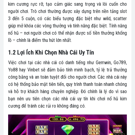
kim cương rực rỡ, tạo cảm giác sang trọng và lôi cuốn cho
người chơi. Trò chơi thường được xây dựng trên nền tảng slot
3 đến 5 cuộn, có các biểu tượng đặc biệt như wild, scatter
giúp mở khóa các vòng thưởng và tính năng đặc biệt. Tính năng
nổ hũ – nơi người chơi có thể nhận được số tiền thưởng khổng
lồ – chính là điểm thu hút lớn nhất.
1.2 Lợi Ích Khi Chọn Nhà Cái Uy Tín
Việc chơi tại các nhà cái có danh tiếng như Gemwin, Go789,
Yo88 hay Vinbet sẽ đảm bảo tính minh bạch, tỷ lệ trả thưởng
công bằng và an toàn tuyệt đối cho người chơi. Các nhà cái này
có hệ thống bảo mật tiên tiến, quy trình thanh toán nhanh chóng
và hỗ trợ khách hàng chuyên nghiệp. Đó chính là lý do vì sao
bạn nên ưu tiên chọn các nhà cái uy tín khi chơi nổ hũ kim
cương để tránh các rủi ro không đáng có.