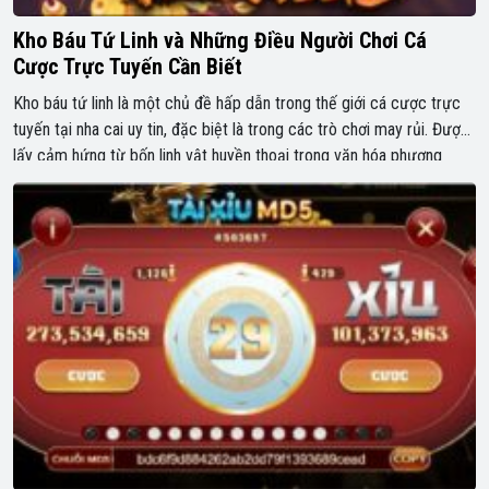
Kho Báu Tứ Linh và Những Điều Người Chơi Cá
Cược Trực Tuyến Cần Biết
Kho báu tứ linh là một chủ đề hấp dẫn trong thế giới cá cược trực
tuyến tại nha cai uy tin, đặc biệt là trong các trò chơi may rủi. Được
lấy cảm hứng từ bốn linh vật huyền thoại trong văn hóa phương
Đông, kho báu tứ linh không chỉ là một yếu […]