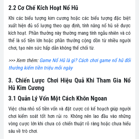
2.2 Cơ Chế Kích Hoạt Nổ Hũ
Khi các biểu tượng kim cương hoặc các biểu tượng đặc biệt
xuất hiện đủ số lượng theo quy định, tính năng nổ hũ sẽ được
kích hoạt. Phần thưởng này thường mang tính ngẫu nhiên và có
thể là số tiền lớn hoặc phần thưởng cộng dồn từ nhiều người
chơi, tạo nên sức hấp dẫn không thể chối từ.
>>> Xem thêm:
Game Nổ Hũ là gì? Cách chơi game nổ hũ đổi
thưởng kiếm tiền triệu mỗi ngày
3. Chiến Lược Chơi Hiệu Quả Khi Tham Gia Nổ
Hũ Kim Cương
3.1 Quản Lý Vốn Một Cách Khôn Ngoan
Việc chia nhỏ số tiền vốn và đặt cược có kế hoạch giúp người
chơi kiểm soát tốt hơn rủi ro. Không nên lao đầu vào những
vòng cược lớn khi chưa có chiến thuật rõ ràng hoặc chưa hiểu
sâu về trò chơi.