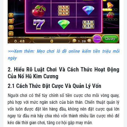
>>>Xem thêm: Mẹo chơi lô đề online kiếm tiền triệu mỗi
ngày
2. Hiểu Rõ Luật Chơi Và Cách Thức Hoạt Động
Của Nổ Hũ Kim Cương
2.1 Cách Thức Đặt Cược Và Quản Lý Vốn
Người chơi có thể tùy chỉnh số tiền cược cho mỗi vòng quay,
phù hợp với mức ngân sách của bản thân. Chiến thuật quản lý
vốn luôn được đặt lên hàng đầu, không nên đặt cược quá lớn
ngay từ đầu mà hãy chia nhỏ vốn thành nhiều lần cược nhỏ để
kéo dài thời gian chơi, tăng cơ hội gặp may mắn.