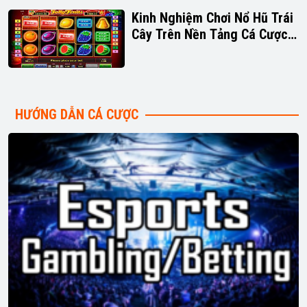
Kinh Nghiệm Chơi Nổ Hũ Trái
Cây Trên Nền Tảng Cá Cược
2025
HƯỚNG DẪN CÁ CƯỢC