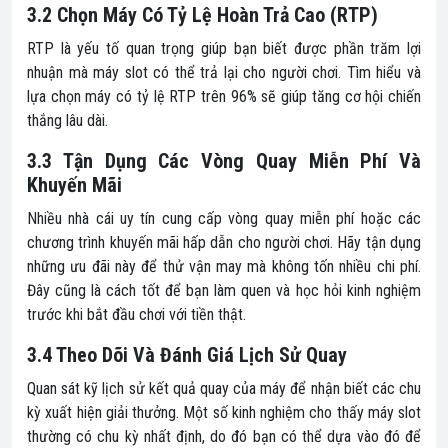
3.2 Chọn Máy Có Tỷ Lệ Hoàn Trả Cao (RTP)
RTP là yếu tố quan trọng giúp bạn biết được phần trăm lợi
nhuận mà máy slot có thể trả lại cho người chơi. Tìm hiểu và
lựa chọn máy có tỷ lệ RTP trên 96% sẽ giúp tăng cơ hội chiến
thắng lâu dài.
3.3 Tận Dụng Các Vòng Quay Miễn Phí Và
Khuyến Mãi
Nhiều nhà cái uy tín cung cấp vòng quay miễn phí hoặc các
chương trình khuyến mãi hấp dẫn cho người chơi. Hãy tận dụng
những ưu đãi này để thử vận may mà không tốn nhiều chi phí.
Đây cũng là cách tốt để bạn làm quen và học hỏi kinh nghiệm
trước khi bắt đầu chơi với tiền thật.
3.4 Theo Dõi Và Đánh Giá Lịch Sử Quay
Quan sát kỹ lịch sử kết quả quay của máy để nhận biết các chu
kỳ xuất hiện giải thưởng. Một số kinh nghiệm cho thấy máy slot
thường có chu kỳ nhất định, do đó bạn có thể dựa vào đó để