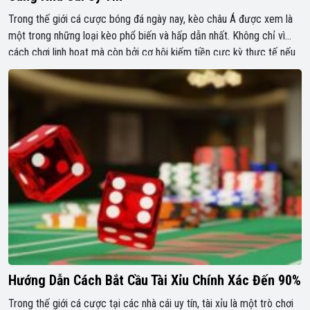
Trong thế giới cá cược bóng đá ngày nay, kèo châu Á được xem là
một trong những loại kèo phổ biến và hấp dẫn nhất. Không chỉ vì
cách chơi linh hoạt mà còn bởi cơ hội kiếm tiền cực kỳ thực tế nếu
bạn nắm được chiến lược. Bài viết này sẽ hướng […]
Hướng Dẫn Cách Bắt Cầu Tài Xỉu Chính Xác Đến 90%
Trong thế giới cá cược tại các nhà cái uy tín, tài xỉu là một trò chơi