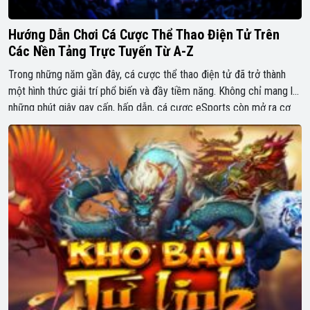
Hướng Dẫn Chơi Cá Cược Thể Thao Điện Tử Trên
Các Nền Tảng Trực Tuyến Từ A-Z
Trong những năm gần đây, cá cược thể thao điện tử đã trở thành
một hình thức giải trí phổ biến và đầy tiềm năng. Không chỉ mang lại
những phút giây gay cấn, hấp dẫn, cá cược eSports còn mở ra cơ
hội kiếm tiền cho người chơi nếu biết cách đầu tư và […]