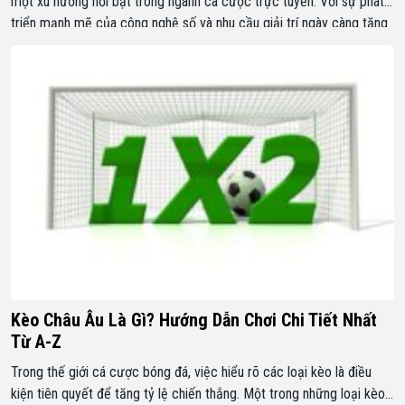
một xu hướng nổi bật trong ngành cá cược trực tuyến. Với sự phát
triển mạnh mẽ của công nghệ số và nhu cầu giải trí ngày càng tăng
cao, người chơi tại các nhà cái uy tín không chỉ tìm kiếm […]
Kèo Châu Âu Là Gì? Hướng Dẫn Chơi Chi Tiết Nhất
Từ A-Z
Trong thế giới cá cược bóng đá, việc hiểu rõ các loại kèo là điều
kiện tiên quyết để tăng tỷ lệ chiến thắng. Một trong những loại kèo