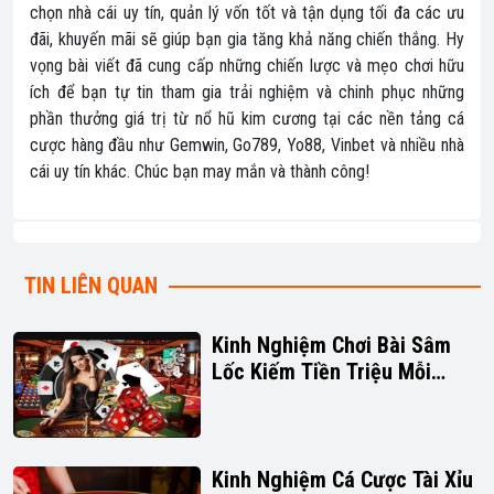
chọn nhà cái uy tín, quản lý vốn tốt và tận dụng tối đa các ưu
đãi, khuyến mãi sẽ giúp bạn gia tăng khả năng chiến thắng. Hy
vọng bài viết đã cung cấp những chiến lược và mẹo chơi hữu
ích để bạn tự tin tham gia trải nghiệm và chinh phục những
phần thưởng giá trị từ nổ hũ kim cương tại các nền tảng cá
cược hàng đầu như Gemwin, Go789, Yo88, Vinbet và nhiều nhà
cái uy tín khác. Chúc bạn may mắn và thành công!
TIN LIÊN QUAN
Kinh Nghiệm Chơi Bài Sâm
Lốc Kiếm Tiền Triệu Mỗi
Ngày Cùng nhacaiuytin
Kinh Nghiệm Cá Cược Tài Xỉu