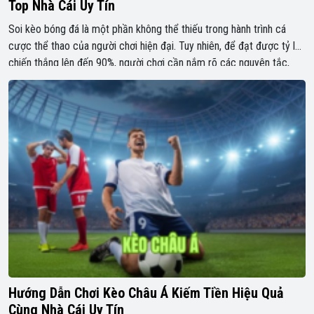
Top Nhà Cái Uy Tín
Soi kèo bóng đá là một phần không thể thiếu trong hành trình cá
cược thể thao của người chơi hiện đại. Tuy nhiên, để đạt được tỷ lệ
chiến thắng lên đến 90%, người chơi cần nắm rõ các nguyên tắc,
phương pháp phân tích, cũng như lựa chọn đúng top nhà cái uy […]
Hướng Dẫn Chơi Kèo Châu Á Kiếm Tiền Hiệu Quả
Cùng Nhà Cái Uy Tín