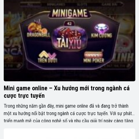
Mini game online – Xu hướng mới trong ngành cá
cược trực tuyến
Trong những năm gần đây, mini game online đã và đang trở thành
một xu hướng nổi bật trong ngành cá cược trực tuyến. Với sự phát
triển mạnh mẽ của công nghệ số và nhu cầu giải trí ngày càng tăng
cao, người chơi tại các nhà cái uy tín không chỉ tìm kiếm […]