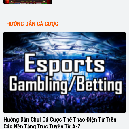
HƯỚNG DẪN CÁ CƯỢC
Hướng Dẫn Chơi Cá Cược Thể Thao Điện Tử Trên
Các Nền Tảng Trực Tuyến Từ A-Z