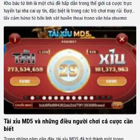
Kho báu tứ linh là một chủ đề hấp dẫn trong thế giới cá cược trực
tuyến tại nha cai uy tin, đặc biệt là trong các trò chơi may rủi. Được
lấy cảm hứng từ bốn linh vật huyền thoại trong văn hóa phương
Đông, kho báu tứ linh không chỉ là một yếu […]
Tài xỉu MD5 và những điều người chơi cá cược cần
biết
Trong những năm gần đây, tài xỉu MD5 đã trở thành một trong