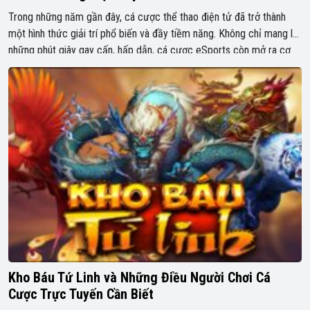
Trong những năm gần đây, cá cược thể thao điện tử đã trở thành
một hình thức giải trí phổ biến và đầy tiềm năng. Không chỉ mang lại
những phút giây gay cấn, hấp dẫn, cá cược eSports còn mở ra cơ
hội kiếm tiền cho người chơi nếu biết cách đầu tư và […]
Kho Báu Tứ Linh và Những Điều Người Chơi Cá
Cược Trực Tuyến Cần Biết