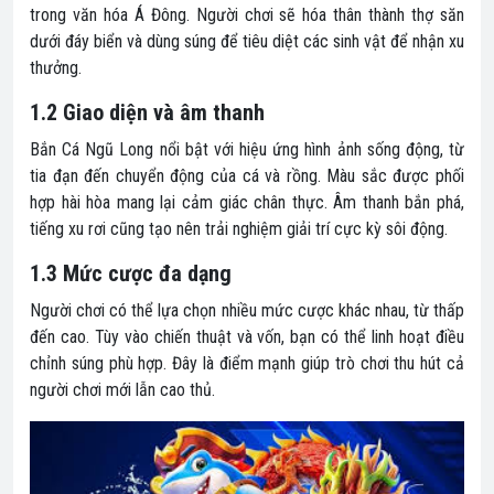
trong văn hóa Á Đông. Người chơi sẽ hóa thân thành thợ săn
dưới đáy biển và dùng súng để tiêu diệt các sinh vật để nhận xu
thưởng.
1.2 Giao diện và âm thanh
Bắn Cá Ngũ Long nổi bật với hiệu ứng hình ảnh sống động, từ
tia đạn đến chuyển động của cá và rồng. Màu sắc được phối
hợp hài hòa mang lại cảm giác chân thực. Âm thanh bắn phá,
tiếng xu rơi cũng tạo nên trải nghiệm giải trí cực kỳ sôi động.
1.3 Mức cược đa dạng
Người chơi có thể lựa chọn nhiều mức cược khác nhau, từ thấp
đến cao. Tùy vào chiến thuật và vốn, bạn có thể linh hoạt điều
chỉnh súng phù hợp. Đây là điểm mạnh giúp trò chơi thu hút cả
người chơi mới lẫn cao thủ.