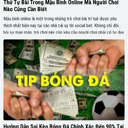
Thứ Tự Bài Trong Mậu Binh Online Mà Người Chơi
Nào Cũng Cần Biết
Mậu binh online là một trong những trò chơi bài trí tuệ được yêu
thích nhất hiện nay tại các nhà cái uy tín social bet. Không chỉ đòi
hỏi sự may mắn, trò chơi này còn yêu cầu người chơi phải có tư duy
logic, khả năng sắp xếp và phán đoán tốt. Để […]
Hướng Dẫn Soi Kèo Bóng Đá Chính Xác Đến 90% Tại