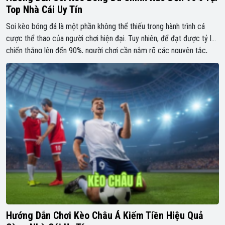
Top Nhà Cái Uy Tín
Soi kèo bóng đá là một phần không thể thiếu trong hành trình cá
cược thể thao của người chơi hiện đại. Tuy nhiên, để đạt được tỷ lệ
chiến thắng lên đến 90%, người chơi cần nắm rõ các nguyên tắc,
phương pháp phân tích, cũng như lựa chọn đúng top nhà cái uy […]
Hướng Dẫn Chơi Kèo Châu Á Kiếm Tiền Hiệu Quả