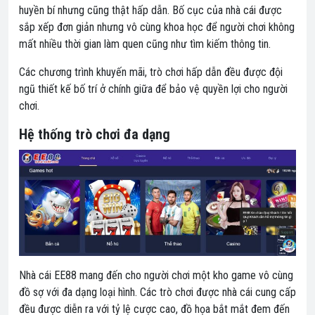
huyền bí nhưng cũng thật hấp dẫn. Bố cục của nhà cái được
sắp xếp đơn giản nhưng vô cùng khoa học để người chơi không
mất nhiều thời gian làm quen cũng như tìm kiếm thông tin.
Các chương trình khuyến mãi, trò chơi hấp dẫn đều được đội
ngũ thiết kế bố trí ở chính giữa để bảo vệ quyền lợi cho người
chơi.
Hệ thống trò chơi đa dạng
Nhà cái EE88 mang đến cho người chơi một kho game vô cùng
đồ sợ với đa dạng loại hình. Các trò chơi được nhà cái cung cấp
đều được diễn ra với tỷ lệ cược cao, đồ họa bắt mắt đem đến