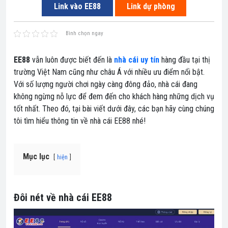
Link vào EE88
Link dự phòng
Bình chọn ngay
EE88
vẫn luôn được biết đến là
nhà cái uy tín
hàng đầu tại thị
trường Việt Nam cũng như châu Á với nhiều ưu điểm nổi bật.
Với số lượng người chơi ngày càng đông đảo, nhà cái đang
không ngừng nỗ lực để đem đến cho khách hàng những dịch vụ
tốt nhất. Theo đó, tại bài viết dưới đây, các bạn hãy cùng chúng
tôi tìm hiểu thông tin về nhà cái EE88 nhé!
Mục lục
hiện
Đôi nét về nhà cái EE88