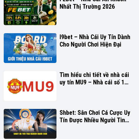
Nhất Thị Trường 2026
I9bet – Nhà Cái Uy Tín Dành
Cho Người Chơi Hiện Đại
Tìm hiểu chi tiết về nhà cái
uy tín MU9 – Nhà cái số 1
Anh Quốc
Shbet: Sân Chơi Cá Cược Uy
Tín Được Nhiều Người Tin
Chọn