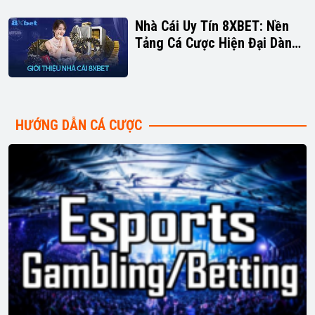
Nhà Cái Uy Tín 8XBET: Nền
Tảng Cá Cược Hiện Đại Dành
Cho Người Chơi Thông Minh
HƯỚNG DẪN CÁ CƯỢC