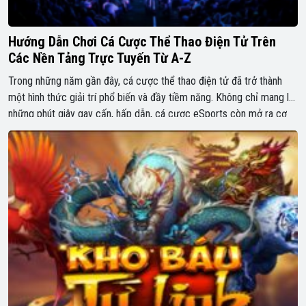
Hướng Dẫn Chơi Cá Cược Thể Thao Điện Tử Trên
Các Nền Tảng Trực Tuyến Từ A-Z
Trong những năm gần đây, cá cược thể thao điện tử đã trở thành
một hình thức giải trí phổ biến và đầy tiềm năng. Không chỉ mang lại
những phút giây gay cấn, hấp dẫn, cá cược eSports còn mở ra cơ
hội kiếm tiền cho người chơi nếu biết cách đầu tư và […]