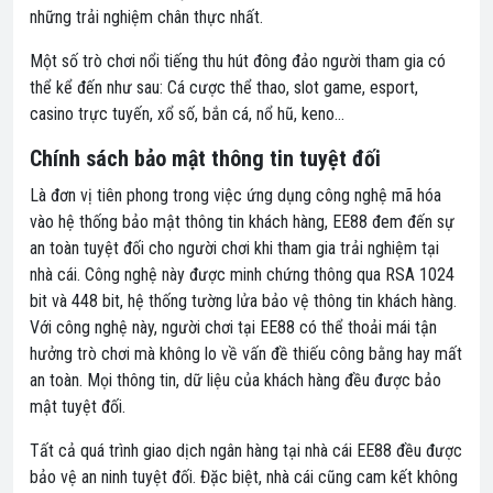
những trải nghiệm chân thực nhất.
Một số trò chơi nổi tiếng thu hút đông đảo người tham gia có
thể kể đến như sau: Cá cược thể thao, slot game, esport,
casino trực tuyến, xổ số, bắn cá, nổ hũ, keno…
Chính sách bảo mật thông tin tuyệt đối
Là đơn vị tiên phong trong việc ứng dụng công nghệ mã hóa
vào hệ thống bảo mật thông tin khách hàng, EE88 đem đến sự
an toàn tuyệt đối cho người chơi khi tham gia trải nghiệm tại
nhà cái. Công nghệ này được minh chứng thông qua RSA 1024
bit và 448 bit, hệ thống tường lửa bảo vệ thông tin khách hàng.
Với công nghệ này, người chơi tại EE88 có thể thoải mái tận
hưởng trò chơi mà không lo về vấn đề thiếu công bằng hay mất
an toàn. Mọi thông tin, dữ liệu của khách hàng đều được bảo
mật tuyệt đối.
Tất cả quá trình giao dịch ngân hàng tại nhà cái EE88 đều được
bảo vệ an ninh tuyệt đối. Đặc biệt, nhà cái cũng cam kết không