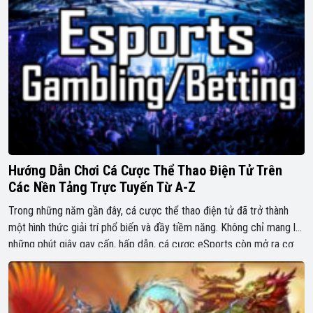
Hướng Dẫn Chơi Cá Cược Thể Thao Điện Tử Trên
Các Nền Tảng Trực Tuyến Từ A-Z
Trong những năm gần đây, cá cược thể thao điện tử đã trở thành
một hình thức giải trí phổ biến và đầy tiềm năng. Không chỉ mang lại
những phút giây gay cấn, hấp dẫn, cá cược eSports còn mở ra cơ
hội kiếm tiền cho người chơi nếu biết cách đầu tư và […]