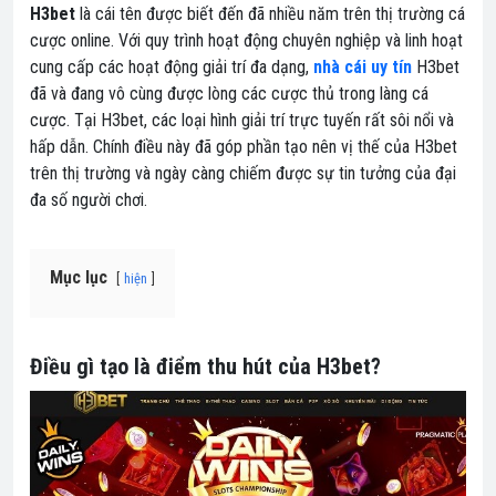
H3bet
là cái tên được biết đến đã nhiều năm trên thị trường cá
cược online. Với quy trình hoạt động chuyên nghiệp và linh hoạt
cung cấp các hoạt động giải trí đa dạng,
nhà cái uy tín
H3bet
đã và đang vô cùng được lòng các cược thủ trong làng cá
cược. Tại H3bet, các loại hình giải trí trực tuyến rất sôi nổi và
hấp dẫn. Chính điều này đã góp phần tạo nên vị thế của H3bet
trên thị trường và ngày càng chiếm được sự tin tưởng của đại
đa số người chơi.
Mục lục
hiện
Điều gì tạo là điểm thu hút của H3bet?