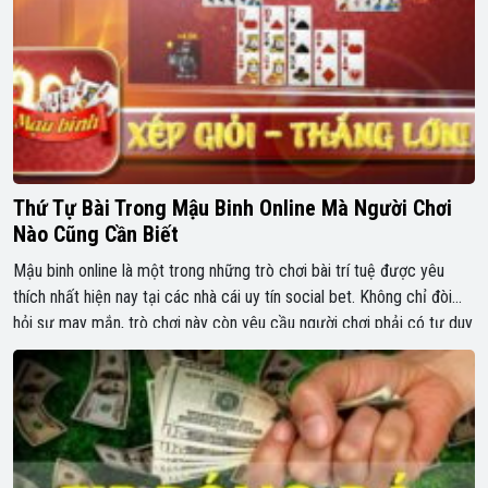
Thứ Tự Bài Trong Mậu Binh Online Mà Người Chơi
Nào Cũng Cần Biết
Mậu binh online là một trong những trò chơi bài trí tuệ được yêu
thích nhất hiện nay tại các nhà cái uy tín social bet. Không chỉ đòi
hỏi sự may mắn, trò chơi này còn yêu cầu người chơi phải có tư duy
logic, khả năng sắp xếp và phán đoán tốt. Để […]