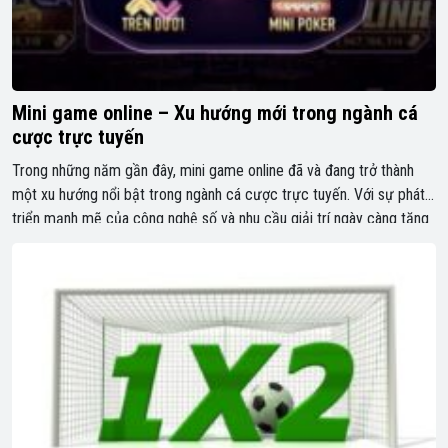
Mini game online – Xu hướng mới trong ngành cá
cược trực tuyến
Trong những năm gần đây, mini game online đã và đang trở thành
một xu hướng nổi bật trong ngành cá cược trực tuyến. Với sự phát
triển mạnh mẽ của công nghệ số và nhu cầu giải trí ngày càng tăng
cao, người chơi tại các nhà cái uy tín không chỉ tìm kiếm […]