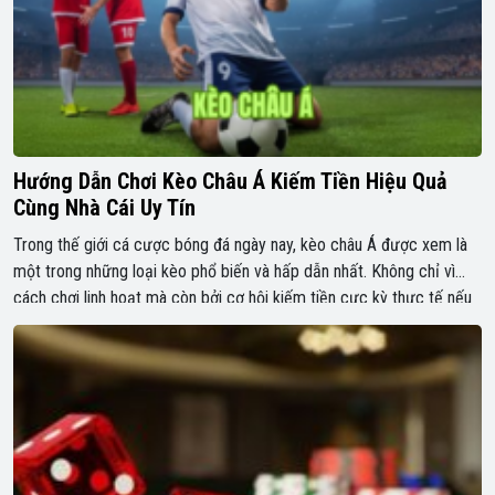
Hướng Dẫn Chơi Kèo Châu Á Kiếm Tiền Hiệu Quả
Cùng Nhà Cái Uy Tín
Trong thế giới cá cược bóng đá ngày nay, kèo châu Á được xem là
một trong những loại kèo phổ biến và hấp dẫn nhất. Không chỉ vì
cách chơi linh hoạt mà còn bởi cơ hội kiếm tiền cực kỳ thực tế nếu
bạn nắm được chiến lược. Bài viết này sẽ hướng […]