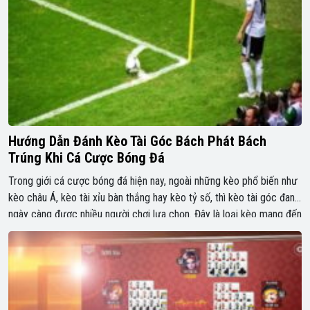
Hướng Dẫn Đánh Kèo Tài Góc Bách Phát Bách
Trúng Khi Cá Cược Bóng Đá
Trong giới cá cược bóng đá hiện nay, ngoài những kèo phổ biến như
kèo châu Á, kèo tài xỉu bàn thắng hay kèo tỷ số, thì kèo tài góc đang
ngày càng được nhiều người chơi lựa chọn. Đây là loại kèo mang đến
tỷ lệ thắng cao nếu người chơi biết cách phân […]