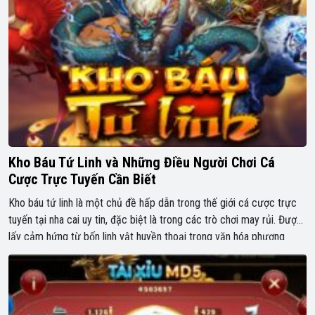
Kho Báu Tứ Linh và Những Điều Người Chơi Cá
Cược Trực Tuyến Cần Biết
Kho báu tứ linh là một chủ đề hấp dẫn trong thế giới cá cược trực
tuyến tại nha cai uy tin, đặc biệt là trong các trò chơi may rủi. Được
lấy cảm hứng từ bốn linh vật huyền thoại trong văn hóa phương
Đông, kho báu tứ linh không chỉ là một yếu […]