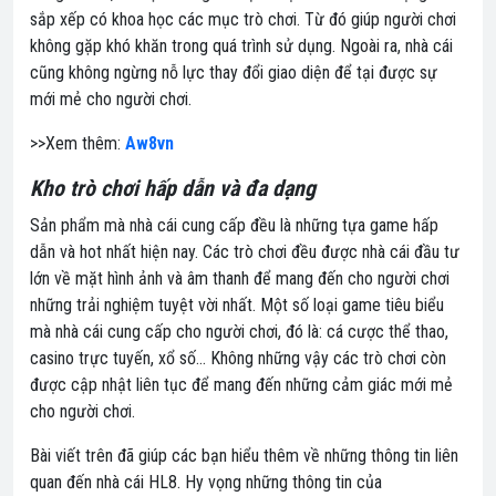
sắp xếp có khoa học các mục trò chơi. Từ đó giúp người chơi
không gặp khó khăn trong quá trình sử dụng. Ngoài ra, nhà cái
cũng không ngừng nỗ lực thay đổi giao diện để tại được sự
mới mẻ cho người chơi.
>>Xem thêm:
Aw8vn
Kho trò chơi hấp dẫn và đa dạng
Sản phẩm mà nhà cái cung cấp đều là những tựa game hấp
dẫn và hot nhất hiện nay. Các trò chơi đều được nhà cái đầu tư
lớn về mặt hình ảnh và âm thanh để mang đến cho người chơi
những trải nghiệm tuyệt vời nhất. Một số loại game tiêu biểu
mà nhà cái cung cấp cho người chơi, đó là: cá cược thể thao,
casino trực tuyến, xổ số… Không những vậy các trò chơi còn
được cập nhật liên tục để mang đến những cảm giác mới mẻ
cho người chơi.
Bài viết trên đã giúp các bạn hiểu thêm về những thông tin liên
quan đến nhà cái HL8. Hy vọng những thông tin của