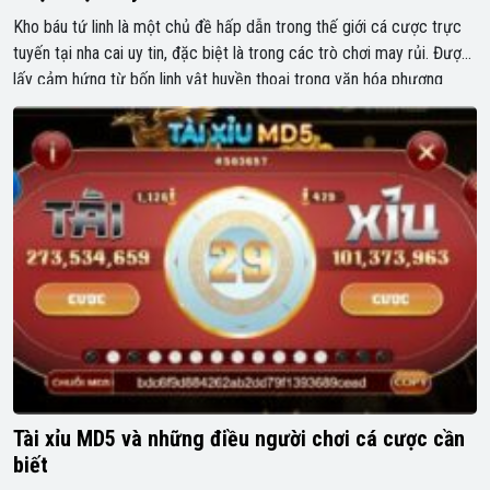
Kho báu tứ linh là một chủ đề hấp dẫn trong thế giới cá cược trực
tuyến tại nha cai uy tin, đặc biệt là trong các trò chơi may rủi. Được
lấy cảm hứng từ bốn linh vật huyền thoại trong văn hóa phương
Đông, kho báu tứ linh không chỉ là một yếu […]
Tài xỉu MD5 và những điều người chơi cá cược cần
biết