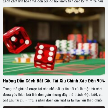
cách chơi linh hoạt mà còn bởi cơ hội kiếm tiền cực kỳ thực tế nếu
bạn nắm được chiến lược. Bài viết này sẽ hướng […]
Hướng Dẫn Cách Bắt Cầu Tài Xỉu Chính Xác Đến 90%
Trong thế giới cá cược tại các nhà cái uy tín, tài xỉu là một trò chơi
được yêu thích bởi tính đơn giản nhưng đầy thử thách. Đặc biệt, việc
bắt cầu tài xỉu – tức là phán đoán quy luật ra tài hay xỉu theo chuỗi
– đã trở thành “bí quyết” giúp […]