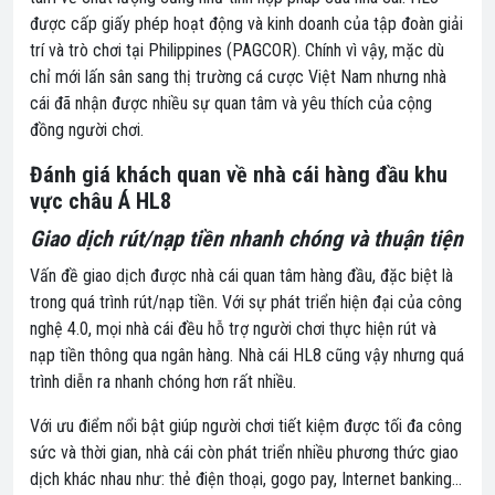
được cấp giấy phép hoạt động và kinh doanh của tập đoàn giải
trí và trò chơi tại Philippines (PAGCOR). Chính vì vậy, mặc dù
chỉ mới lấn sân sang thị trường cá cược Việt Nam nhưng nhà
cái đã nhận được nhiều sự quan tâm và yêu thích của cộng
đồng người chơi.
Đánh giá khách quan về nhà cái hàng đầu khu
vực châu Á HL8
Giao dịch rút/nạp tiền nhanh chóng và thuận tiện
Vấn đề giao dịch được nhà cái quan tâm hàng đầu, đặc biệt là
trong quá trình rút/nạp tiền. Với sự phát triển hiện đại của công
nghệ 4.0, mọi nhà cái đều hỗ trợ người chơi thực hiện rút và
nạp tiền thông qua ngân hàng. Nhà cái HL8 cũng vậy nhưng quá
trình diễn ra nhanh chóng hơn rất nhiều.
Với ưu điểm nổi bật giúp người chơi tiết kiệm được tối đa công
sức và thời gian, nhà cái còn phát triển nhiều phương thức giao
dịch khác nhau như: thẻ điện thoại, gogo pay, Internet banking…