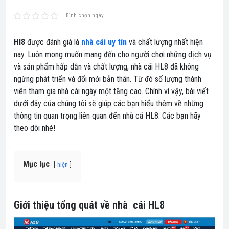
Bình chọn ngay
Hl8
được đánh giá là
nhà cái uy tín
và chất lượng nhất hiện
nay. Luôn mong muốn mang đến cho người chơi những dịch vụ
và sản phẩm hấp dẫn và chất lượng, nhà cái HL8 đã không
ngừng phát triển và đổi mới bản thân. Từ đó số lượng thành
viên tham gia nhà cái ngày một tăng cao. Chính vì vậy, bài viết
dưới đây của chúng tôi sẽ giúp các bạn hiểu thêm về những
thông tin quan trọng liên quan đến nhà cá HL8. Các bạn hãy
theo dõi nhé!
Mục lục
hiện
Giới thiệu tổng quát về nhà cái HL8