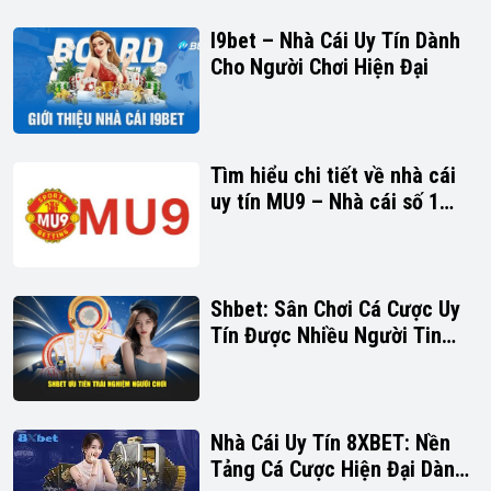
I9bet – Nhà Cái Uy Tín Dành
Cho Người Chơi Hiện Đại
Tìm hiểu chi tiết về nhà cái
uy tín MU9 – Nhà cái số 1
Anh Quốc
Shbet: Sân Chơi Cá Cược Uy
Tín Được Nhiều Người Tin
Chọn
Nhà Cái Uy Tín 8XBET: Nền
Tảng Cá Cược Hiện Đại Dành