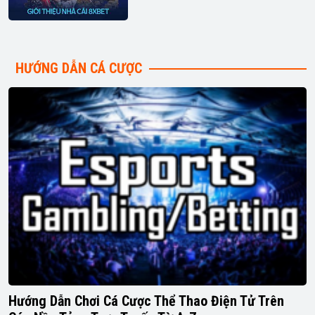
Cho Người Chơi Thông Minh
HƯỚNG DẪN CÁ CƯỢC
Hướng Dẫn Chơi Cá Cược Thể Thao Điện Tử Trên