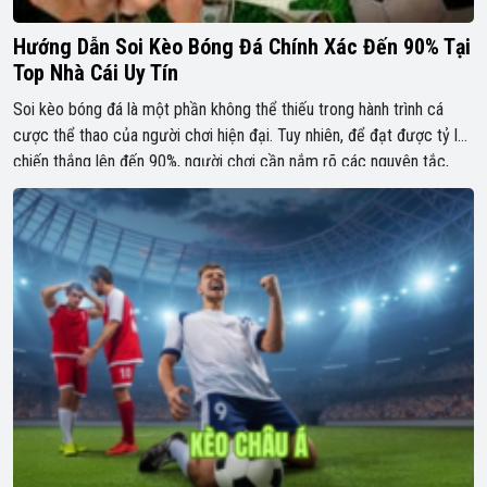
Hướng Dẫn Soi Kèo Bóng Đá Chính Xác Đến 90% Tại
Top Nhà Cái Uy Tín
Soi kèo bóng đá là một phần không thể thiếu trong hành trình cá
cược thể thao của người chơi hiện đại. Tuy nhiên, để đạt được tỷ lệ
chiến thắng lên đến 90%, người chơi cần nắm rõ các nguyên tắc,
phương pháp phân tích, cũng như lựa chọn đúng top nhà cái uy […]