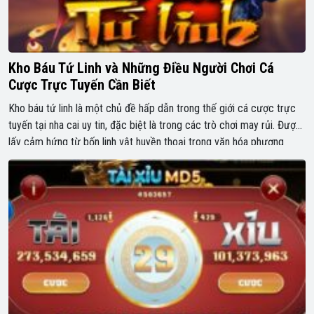
Kho Báu Tứ Linh và Những Điều Người Chơi Cá
Cược Trực Tuyến Cần Biết
Kho báu tứ linh là một chủ đề hấp dẫn trong thế giới cá cược trực
tuyến tại nha cai uy tin, đặc biệt là trong các trò chơi may rủi. Được
lấy cảm hứng từ bốn linh vật huyền thoại trong văn hóa phương
Đông, kho báu tứ linh không chỉ là một yếu […]