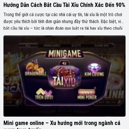
Hướng Dẫn Cách Bắt Cầu Tài Xỉu Chính Xác Đến 90%
Trong thế giới cá cược tại các nhà cái uy tín, tài xỉu là một trò chơi
được yêu thích bởi tính đơn giản nhưng đầy thử thách. Đặc biệt, việc
bắt cầu tài xỉu – tức là phán đoán quy luật ra tài hay xỉu theo chuỗi
– đã trở thành “bí quyết” giúp […]
Mini game online – Xu hướng mới trong ngành cá