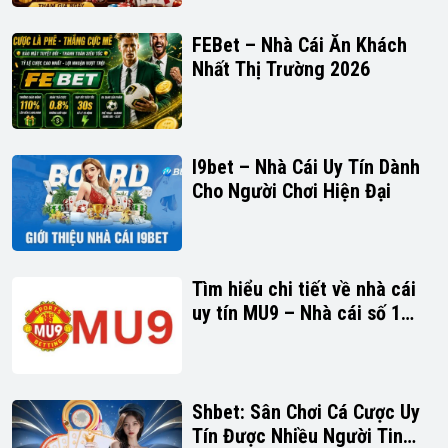
FEBet – Nhà Cái Ăn Khách
Nhất Thị Trường 2026
I9bet – Nhà Cái Uy Tín Dành
Cho Người Chơi Hiện Đại
Tìm hiểu chi tiết về nhà cái
uy tín MU9 – Nhà cái số 1
Anh Quốc
Shbet: Sân Chơi Cá Cược Uy
Tín Được Nhiều Người Tin