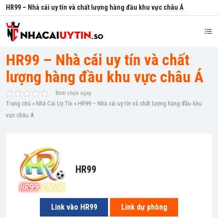
HR99 – Nhà cái uy tín và chất lượng hàng đầu khu vực châu Á
HR99 – Nhà cái uy tín và chất
lượng hàng đầu khu vực châu Á
Bình chọn ngay
Trang chủ
»
Nhà Cái Uy Tín
»
HR99 – Nhà cái uy tín và chất lượng hàng đầu khu
vực châu Á
HR99
Link vào HR99
Link dự phòng