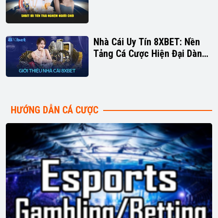
Chọn
Nhà Cái Uy Tín 8XBET: Nền
Tảng Cá Cược Hiện Đại Dành
Cho Người Chơi Thông Minh
HƯỚNG DẪN CÁ CƯỢC