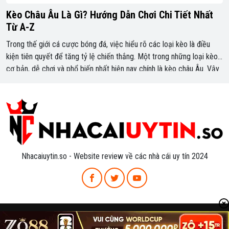
Kèo Châu Âu Là Gì? Hướng Dẫn Chơi Chi Tiết Nhất
Từ A-Z
Trong thế giới cá cược bóng đá, việc hiểu rõ các loại kèo là điều
kiện tiên quyết để tăng tỷ lệ chiến thắng. Một trong những loại kèo
cơ bản, dễ chơi và phổ biến nhất hiện nay chính là kèo châu Âu. Vậy
kèo châu Âu là gì, chơi như thế nào và […]
Nhacaiuytin.so - Website review về các nhà cái uy tín 2024
© 2021 - Bản quyền thuộc về
nhacaiuytin.so