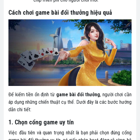
Cách chơi game bài đổi thưởng hiệu quả
Để kiếm tiền ổn định từ
game bài đổi thưởng
, người chơi cần
áp dụng những chiến thuật cụ thể. Dưới đây là các bước hướng
dẫn chi tiết:
1. Chọn cổng game uy tín
Việc đầu tiên và quan trọng nhất là bạn phải chọn đúng cổng