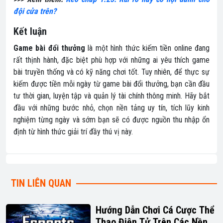
đội cửa trên?
Kết luận
Game bài đổi thưởng
là một hình thức kiếm tiền online đang
rất thịnh hành, đặc biệt phù hợp với những ai yêu thích game
bài truyền thống và có kỹ năng chơi tốt. Tuy nhiên, để thực sự
kiếm được tiền mỗi ngày từ game bài đổi thưởng, bạn cần đầu
tư thời gian, luyện tập và quản lý tài chính thông minh. Hãy bắt
đầu với những bước nhỏ, chọn nền tảng uy tín, tích lũy kinh
nghiệm từng ngày và sớm bạn sẽ có được nguồn thu nhập ổn
định từ hình thức giải trí đầy thú vị này.
TIN LIÊN QUAN
Hướng Dẫn Chơi Cá Cược Thể
Thao Điện Tử Trên Các Nền