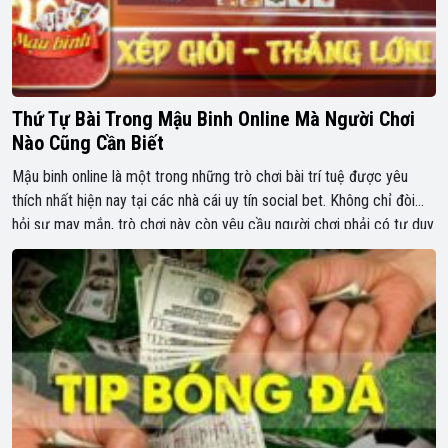
Thứ Tự Bài Trong Mậu Binh Online Mà Người Chơi
Nào Cũng Cần Biết
Mậu binh online là một trong những trò chơi bài trí tuệ được yêu
thích nhất hiện nay tại các nhà cái uy tín social bet. Không chỉ đòi
hỏi sự may mắn, trò chơi này còn yêu cầu người chơi phải có tư duy
logic, khả năng sắp xếp và phán đoán tốt. Để […]