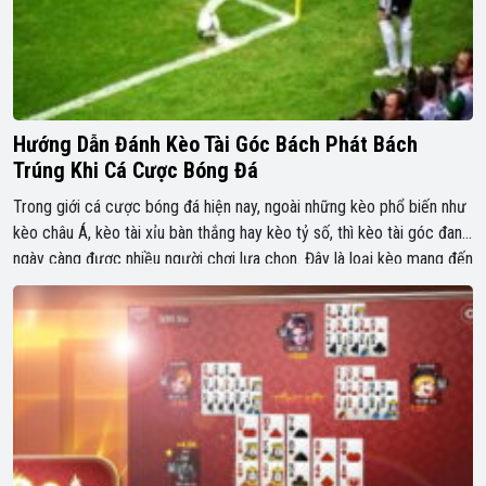
Hướng Dẫn Đánh Kèo Tài Góc Bách Phát Bách
Trúng Khi Cá Cược Bóng Đá
Trong giới cá cược bóng đá hiện nay, ngoài những kèo phổ biến như
kèo châu Á, kèo tài xỉu bàn thắng hay kèo tỷ số, thì kèo tài góc đang
ngày càng được nhiều người chơi lựa chọn. Đây là loại kèo mang đến
tỷ lệ thắng cao nếu người chơi biết cách phân […]