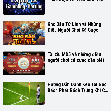
Tảng Trực Tuyến Từ A-Z
Kho Báu Tứ Linh và Những
Điều Người Chơi Cá Cược
Trực Tuyến Cần Biết
Tài xỉu MD5 và những điều
người chơi cá cược cần biết
Hướng Dẫn Đánh Kèo Tài Góc
Bách Phát Bách Trúng Khi Cá
Cược Bóng Đá