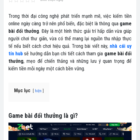
Trong thời đại công nghệ phát triển mạnh mẽ, việc kiếm tiền
online ngày càng trở nên phổ biến, đặc biệt là thông qua
game
bài đổi thưởng
. Đây là một hình thức giải trí hấp dẫn vừa giúp
người chơi thư giãn, vừa có thể mang lại nguồn thu nhập thực
tế nếu biết cách chơi hiệu quả. Trong bài viết này,
nhà cái uy
tín hub
sẽ hướng dẫn bạn chi tiết cách tham gia
game bài đổi
thưởng
, mẹo để chiến thắng và những lưu ý quan trọng để
kiếm tiền mỗi ngày một cách bền vững.
Mục lục
hiện
Game bài đổi thưởng là gì?