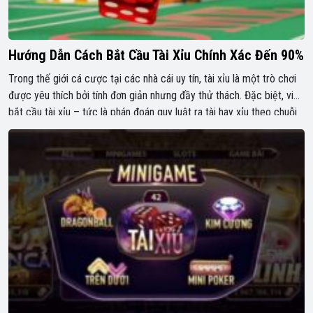
Hướng Dẫn Cách Bắt Cầu Tài Xỉu Chính Xác Đến 90%
Trong thế giới cá cược tại các nhà cái uy tín, tài xỉu là một trò chơi
được yêu thích bởi tính đơn giản nhưng đầy thử thách. Đặc biệt, việc
bắt cầu tài xỉu – tức là phán đoán quy luật ra tài hay xỉu theo chuỗi
– đã trở thành “bí quyết” giúp […]