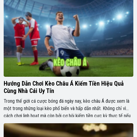
Hướng Dẫn Chơi Kèo Châu Á Kiếm Tiền Hiệu Quả
Cùng Nhà Cái Uy Tín
Trong thế giới cá cược bóng đá ngày nay, kèo châu Á được xem là
một trong những loại kèo phổ biến và hấp dẫn nhất. Không chỉ vì
cách chơi linh hoạt mà còn bởi cơ hội kiếm tiền cực kỳ thực tế nếu
bạn nắm được chiến lược. Bài viết này sẽ hướng […]