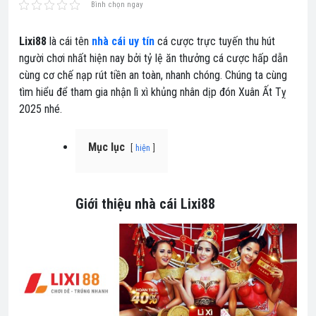
Bình chọn ngay
Lixi88
là cái tên
nhà cái uy tín
cá cược trực tuyến thu hút
người chơi nhất hiện nay bởi tỷ lệ ăn thưởng cá cược hấp dẫn
cùng cơ chế nạp rút tiền an toàn, nhanh chóng. Chúng ta cùng
tìm hiểu để tham gia nhận lì xì khủng nhân dịp đón Xuân Ất Tỵ
2025 nhé.
Mục lục
hiện
Giới thiệu nhà cái Lixi88