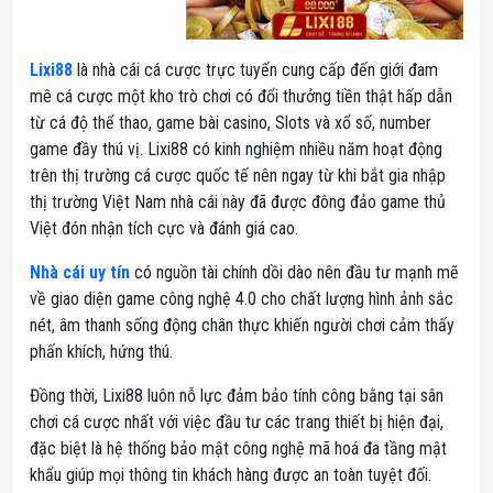
Lixi88
là nhà cái cá cược trực tuyến cung cấp đến giới đam
mê cá cược một kho trò chơi có đổi thưởng tiền thật hấp dẫn
từ cá độ thể thao, game bài casino, Slots và xổ số, number
game đầy thú vị. Lixi88 có kinh nghiệm nhiều năm hoạt động
trên thị trường cá cược quốc tế nên ngay từ khi bắt gia nhập
thị trường Việt Nam nhà cái này đã được đông đảo game thủ
Việt đón nhận tích cực và đánh giá cao.
Nhà cái uy tín
có nguồn tài chính dồi dào nên đầu tư mạnh mẽ
về giao diện game công nghệ 4.0 cho chất lượng hình ảnh sắc
nét, âm thanh sống động chân thực khiến người chơi cảm thấy
phấn khích, hứng thú.
Đồng thời, Lixi88 luôn nỗ lực đảm bảo tính công bằng tại sân
chơi cá cược nhất với vi
ệc đầu tư các trang thiết bị hiện đại,
đặc biệt là hệ thống bảo mật công nghệ mã hoá đa tầng mật
khẩu giúp mọi thông tin khách hàng được an toàn tuyệt đối.