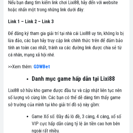
Nếu bạn đang tìm kiếm link chơi Lixi88, hãy đến với website
hoặc
nhấn một trong những link dưới đây:
Link 1 – Link 2 – Link 3
Để đăng ký tham gia giải trí tại nhà cái Lixi88 uy tin, không lo bị
lừa đảo, các bạn hãy truy cập link chính thức trên để đảm bảo
tính an toàn cao nhất, tránh xa các đường link được chia sẻ từ
cá nhân, mạng xã hội nhé.
>>Xem thêm:
GDWBet
Danh mục game hấp dẫn tại Lixi88
Lixi88 sở hữu kho game được đầu tư và cập nhật liên tục nên
số lượng vô cùng lớn. Các bạn có thể dễ dàng tìm thấy game
sở trường của mình tại kho giải trí đồ sộ này gồm:
Game Xổ số: Đầy đủ lô đề, 3 càng, 4 càng, xổ số
VIP cực hấp dẫn cùng tỷ lệ ăn tiền cao hơn bên
ngoài rất nhiều.