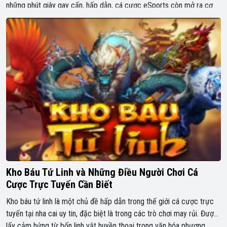
những phút giây gay cấn, hấp dẫn, cá cược eSports còn mở ra cơ
hội kiếm tiền cho người chơi nếu biết cách đầu tư và […]
Kho Báu Tứ Linh và Những Điều Người Chơi Cá
Cược Trực Tuyến Cần Biết
Kho báu tứ linh là một chủ đề hấp dẫn trong thế giới cá cược trực
tuyến tại nha cai uy tin, đặc biệt là trong các trò chơi may rủi. Được
lấy cảm hứng từ bốn linh vật huyền thoại trong văn hóa phương