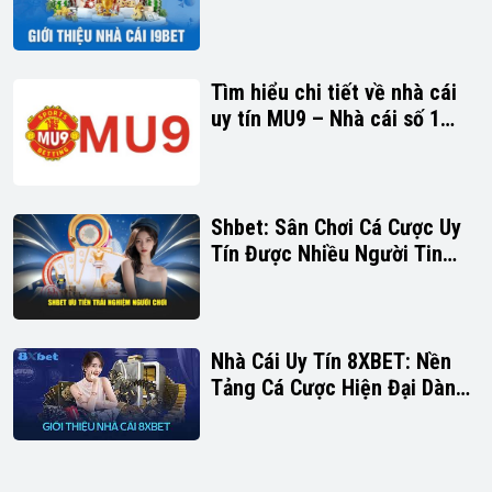
Tìm hiểu chi tiết về nhà cái
uy tín MU9 – Nhà cái số 1
Anh Quốc
Shbet: Sân Chơi Cá Cược Uy
Tín Được Nhiều Người Tin
Chọn
Nhà Cái Uy Tín 8XBET: Nền
Tảng Cá Cược Hiện Đại Dành
Cho Người Chơi Thông Minh