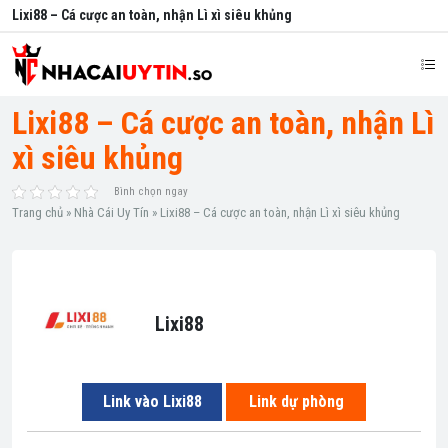
Lixi88 – Cá cược an toàn, nhận Lì xì siêu khủng
Lixi88 – Cá cược an toàn, nhận Lì
xì siêu khủng
Bình chọn ngay
Trang chủ
»
Nhà Cái Uy Tín
»
Lixi88 – Cá cược an toàn, nhận Lì xì siêu khủng
Lixi88
Link vào Lixi88
Link dự phòng