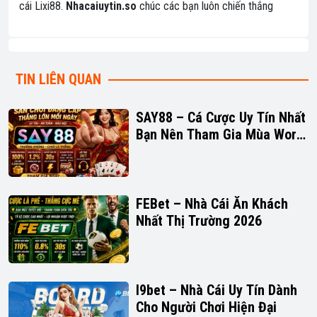
cái Lixi88.
Nhacaiuytin.so
chúc các bạn luôn chiến thắng
TIN LIÊN QUAN
SAY88 – Cá Cược Uy Tín Nhất
Bạn Nên Tham Gia Mùa World
Cup 2026
FEBet – Nhà Cái Ăn Khách
Nhất Thị Trường 2026
I9bet – Nhà Cái Uy Tín Dành
Cho Người Chơi Hiện Đại