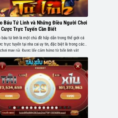
o Báu Tứ Linh và Những Điều Người Chơi
 Cược Trực Tuyến Cần Biết
 báu tứ linh là một chủ đề hấp dẫn trong thế giới cá
c trực tuyến tại nha cai uy tin, đặc biệt là trong các
 chơi may rủi. Được lấy cảm hứng từ bốn linh vật
ền thoại trong văn hóa phương Đông, kho báu tứ linh
ng chỉ là một yếu […]