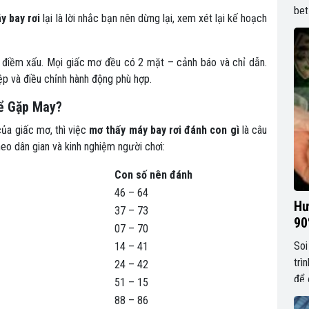
bet
y bay rơi
lại là lời nhắc bạn nên dừng lại, xem xét lại kế hoạch
cầu
phá
 điềm xấu. Mọi giấc mơ đều có 2 mặt – cảnh báo và chỉ dẫn.
iệp và điều chỉnh hành động phù hợp.
Để Gặp May?
 của giấc mơ, thì việc
mơ thấy máy bay rơi đánh con gì
là câu
heo dân gian và kinh nghiệm người chơi:
Con số nên đánh
46 – 64
Hư
37 – 73
90
07 – 70
Soi
14 – 41
trì
24 – 42
để 
51 – 15
cần
88 – 86