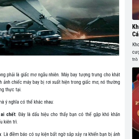
Kh
Cá
Kho
cượ
trò
huy
khô
ng phải là giấc mơ ngẫu nhiên. Máy bay tượng trưng cho khát
h ảnh chiếc máy bay bị rơi xuất hiện trong giấc mơ, nó thường
g thực tại.
mà ý nghĩa có thể khác nhau:
ai chết
: Đây là dấu hiệu cho thấy bạn có thể gặp khó khăn
 kiên trì.
h
: Là điềm báo có sự kiện bất ngờ sắp xảy ra khiến bạn bị ảnh