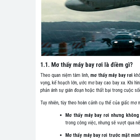
1.1. Mơ thấy máy bay rơi là điềm gì?
Theo quan niệm tâm linh,
mơ thấy máy bay rơi
khô
vọng, kế hoạch lớn, ước mơ bay cao bay xa. Khi hìn
phản ánh sự gián đoạn hoặc thất bại trong cuộc sốn
Tuy nhiên, tùy theo hoàn cảnh cụ thể của giấc mơ 
Mơ thấy máy bay rơi nhưng không 
trong công việc, nhưng sẽ vượt qua nếu
Mơ thấy máy bay rơi trước mặt mìn