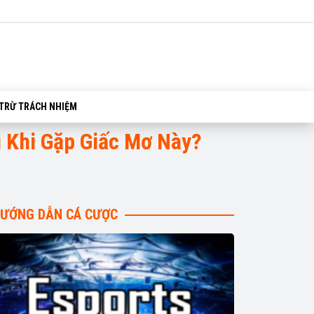
TRỪ TRÁCH NHIỆM
 Khi Gặp Giấc Mơ Này?
ƯỚNG DẪN CÁ CƯỢC