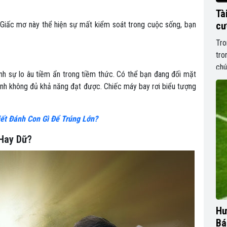
Tà
cư
 Giấc mơ này thể hiện sự mất kiểm soát trong cuộc sống, bạn
Tro
tro
chú
h sự lo âu tiềm ẩn trong tiềm thức. Có thể bạn đang đối mặt
cượ
ình không đủ khả năng đạt được. Chiếc máy bay rơi biểu tượng
tài
iết Đánh Con Gì Để Trúng Lớn?
 Hay Dữ?
Hư
Bá