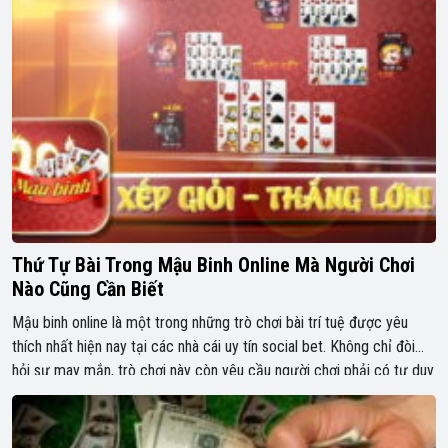
Thứ Tự Bài Trong Mậu Binh Online Mà Người Chơi
Nào Cũng Cần Biết
Mậu binh online là một trong những trò chơi bài trí tuệ được yêu
thích nhất hiện nay tại các nhà cái uy tín social bet. Không chỉ đòi
hỏi sự may mắn, trò chơi này còn yêu cầu người chơi phải có tư duy
logic, khả năng sắp xếp và phán đoán tốt. Để […]