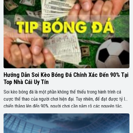
Hướng Dẫn Soi Kèo Bóng Đá Chính Xác Đến 90% Tại
Top Nhà Cái Uy Tín
Soi kèo bóng đá là một phần không thể thiếu trong hành trình cá
cược thể thao của người chơi hiện đại. Tuy nhiên, để đạt được tỷ lệ
chiến thắng lên đến 90%, người chơi cần nắm rõ các nguyên tắc,
phương pháp phân tích, cũng như lựa chọn đúng top nhà cái uy […]