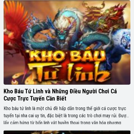
hội kiếm tiền cho người chơi nếu biết cách đầu tư và […]
Kho Báu Tứ Linh và Những Điều Người Chơi Cá
Cược Trực Tuyến Cần Biết
Kho báu tứ linh là một chủ đề hấp dẫn trong thế giới cá cược trực
tuyến tại nha cai uy tin, đặc biệt là trong các trò chơi may rủi. Được
lấy cảm hứng từ bốn linh vật huyền thoại trong văn hóa phương
Đông, kho báu tứ linh không chỉ là một yếu […]