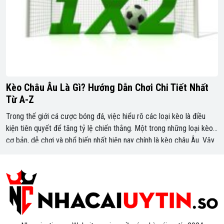
Kèo Châu Âu Là Gì? Hướng Dẫn Chơi Chi Tiết Nhất
Từ A-Z
Trong thế giới cá cược bóng đá, việc hiểu rõ các loại kèo là điều
kiện tiên quyết để tăng tỷ lệ chiến thắng. Một trong những loại kèo
cơ bản, dễ chơi và phổ biến nhất hiện nay chính là kèo châu Âu. Vậy
kèo châu Âu là gì, chơi như thế nào và […]