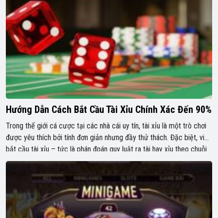
Hướng Dẫn Cách Bắt Cầu Tài Xỉu Chính Xác Đến 90%
Trong thế giới cá cược tại các nhà cái uy tín, tài xỉu là một trò chơi
được yêu thích bởi tính đơn giản nhưng đầy thử thách. Đặc biệt, việc
bắt cầu tài xỉu – tức là phán đoán quy luật ra tài hay xỉu theo chuỗi
– đã trở thành “bí quyết” giúp […]