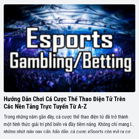
Hướng Dẫn Chơi Cá Cược Thể Thao Điện Tử Trên
Các Nền Tảng Trực Tuyến Từ A-Z
Trong những năm gần đây, cá cược thể thao điện tử đã trở thành
một hình thức giải trí phổ biến và đầy tiềm năng. Không chỉ mang lại
những phút giây gay cấn, hấp dẫn, cá cược eSports còn mở ra cơ