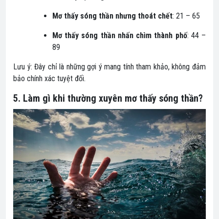
Mơ thấy sóng thần nhưng thoát chết
: 21 – 65
Mơ thấy sóng thần nhấn chìm thành phố
: 44 –
89
Lưu ý: Đây chỉ là những gợi ý mang tính tham khảo, không đảm
bảo chính xác tuyệt đối.
5. Làm gì khi thường xuyên mơ thấy sóng thần?