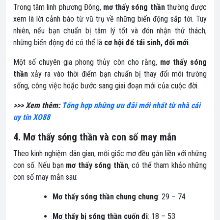
Trong tâm linh phương Đông,
mơ thấy sóng thần
thường được
xem là lời cảnh báo từ vũ trụ về những biến động sắp tới. Tuy
nhiên, nếu bạn chuẩn bị tâm lý tốt và đón nhận thử thách,
những biến động đó có thể là
cơ hội để tái sinh, đổi mới
.
Một số chuyên gia phong thủy còn cho rằng,
mơ thấy sóng
thần
xảy ra vào thời điểm bạn chuẩn bị thay đổi môi trường
sống, công việc hoặc bước sang giai đoạn mới của cuộc đời.
>>> Xem thêm:
Tổng hợp những ưu đãi mới nhất từ nhà cái
uy tín XO88
4. Mơ thấy sóng thần và con số may mắn
Theo kinh nghiệm dân gian, mỗi giấc mơ đều gắn liền với những
con số. Nếu bạn
mơ thấy sóng thần
, có thể tham khảo những
con số may mắn sau:
Mơ thấy sóng thần chung chung
: 29 – 74
Mơ thấy bị sóng thần cuốn đi
: 18 – 53