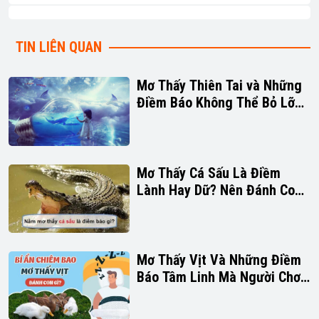
TIN LIÊN QUAN
Mơ Thấy Thiên Tai và Những
Điềm Báo Không Thể Bỏ Lỡ
Khi Chơi Lô Đề Online
Mơ Thấy Cá Sấu Là Điềm
Lành Hay Dữ? Nên Đánh Con
Gì Khi Chơi Lô Đề?
Mơ Thấy Vịt Và Những Điềm
Báo Tâm Linh Mà Người Chơi
Lô Đề Cần Biết