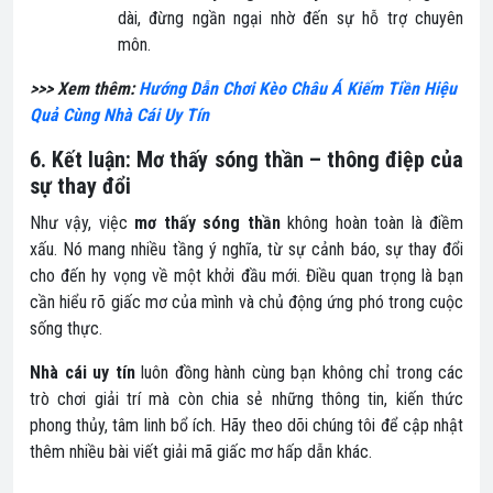
dài, đừng ngần ngại nhờ đến sự hỗ trợ chuyên
môn.
>>> Xem thêm:
Hướng Dẫn Chơi Kèo Châu Á Kiếm Tiền Hiệu
Quả Cùng Nhà Cái Uy Tín
6. Kết luận: Mơ thấy sóng thần – thông điệp của
sự thay đổi
Như vậy, việc
mơ thấy sóng thần
không hoàn toàn là điềm
xấu. Nó mang nhiều tầng ý nghĩa, từ sự cảnh báo, sự thay đổi
cho đến hy vọng về một khởi đầu mới. Điều quan trọng là bạn
cần hiểu rõ giấc mơ của mình và chủ động ứng phó trong cuộc
sống thực.
Nhà cái uy tín
luôn đồng hành cùng bạn không chỉ trong các
trò chơi giải trí mà còn chia sẻ những thông tin, kiến thức
phong thủy, tâm linh bổ ích. Hãy theo dõi chúng tôi để cập nhật
thêm nhiều bài viết giải mã giấc mơ hấp dẫn khác.