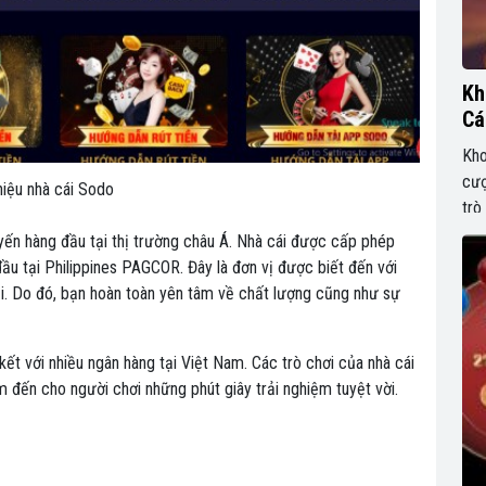
Kh
Cá
Kho
cượ
thiệu nhà cái Sodo
trò
huy
uyến hàng đầu tại thị trường châu Á. Nhà cái được cấp phép
khô
 đầu tại Philippines PAGCOR. Đây là đơn vị được biết đến với
ại. Do đó, bạn hoàn toàn yên tâm về chất lượng cũng như sự
 kết với nhiều ngân hàng tại Việt Nam. Các tr
ò chơi của nhà cái
 đến cho người chơi những phút giây trải nghiệm tuyệt vời.