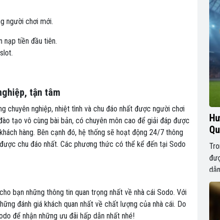
cũn
g người chơi mới.
 nạp tiền đầu tiên.
slot.
ghiệp, tận tâm
 chuyên nghiệp, nhiệt tình và chu đáo nhất được người chơi
Hư
c đào tạo vô cùng bài bản, có chuyên môn cao để giải đáp được
Qu
khách hàng. Bên cạnh đó, hệ thống sẽ hoạt động 24/7 thông
i được chu đáo nhất. Các phương thức có thể kể đến tại Sodo
Tro
đượ
dẫn
hội
ho bạn những thông tin quan trọng nhất về nhà cái Sodo. Với
lượ
hững đánh giá khách quan nhất về chất lượng của nhà cái. Do
 Sodo để nhận những ưu đãi hấp dẫn nhất nhé!