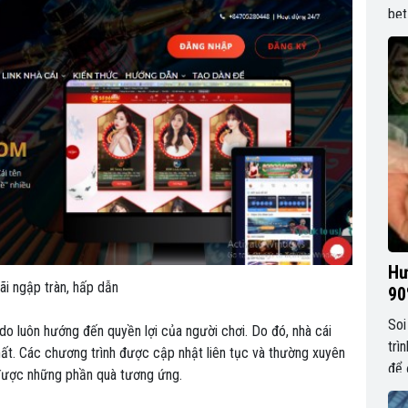
bet
cầu
phá
Hư
i ngập tràn, hấp dẫn
90
Soi
odo luôn hướng đến quyền lợi của người chơi. Do đó, nhà cái
trì
ất. Các chương trình được cập nhật liên tục và thường xuyên
để 
 được những phần quà tương ứng.
cần