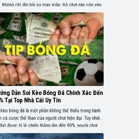
. Không chỉ đòi hỏi sự may mắn, trò chơi này còn yêu
 người chơi phải có tư duy logic, khả năng sắp xếp và
n đoán tốt. Để […]
ớng Dẫn Soi Kèo Bóng Đá Chính Xác Đến
% Tại Top Nhà Cái Uy Tín
 kèo bóng đá là một phần không thể thiếu trong hành
nh cá cược thể thao của người chơi hiện đại. Tuy nhiên,
đạt được tỷ lệ chiến thắng lên đến 90%, người chơi
 nắm rõ các nguyên tắc, phương pháp phân tích,