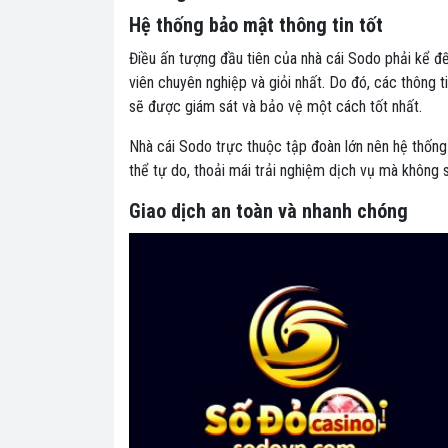
Hệ thống bảo mật thông tin tốt
Điều ấn tượng đầu tiên của nhà cái Sodo phải kể đế
viên chuyên nghiệp và giỏi nhất. Do đó, các thông t
sẽ được giám sát và bảo vệ một cách tốt nhất.
Nhà cái Sodo trực thuộc tập đoàn lớn nên hệ thống
thể tự do, thoải mái trải nghiệm dịch vụ mà không sợ
Giao dịch an toàn và nhanh chóng