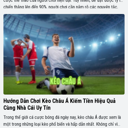
cược thể thao của người chơi hiện đại. Tuy nhiên, để đạt được tỷ lệ
chiến thắng lên đến 90%, người chơi cần nắm rõ các nguyên tắc,
phương pháp phân tích, cũng như lựa chọn đúng top nhà cái uy […]
Hướng Dẫn Chơi Kèo Châu Á Kiếm Tiền Hiệu Quả
Cùng Nhà Cái Uy Tín
Trong thế giới cá cược bóng đá ngày nay, kèo châu Á được xem là
một trong những loại kèo phổ biến và hấp dẫn nhất. Không chỉ vì