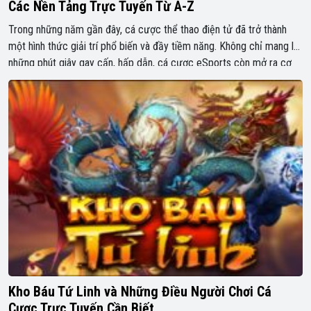
Các Nền Tảng Trực Tuyến Từ A-Z
Trong những năm gần đây, cá cược thể thao điện tử đã trở thành
một hình thức giải trí phổ biến và đầy tiềm năng. Không chỉ mang lại
những phút giây gay cấn, hấp dẫn, cá cược eSports còn mở ra cơ
hội kiếm tiền cho người chơi nếu biết cách đầu tư và […]
Kho Báu Tứ Linh và Những Điều Người Chơi Cá
Cược Trực Tuyến Cần Biết