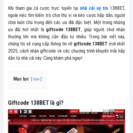
Khi tham gia cá cược trực tuyến tại
nhà cái uy tín
138BET,
ngoài việc tìm kiếm trò chơi thú vị và kèo cược hấp dẫn, người
chơi luôn chú trọng đến các ưu đãi đặc biệt. Một trong những
ưu đãi hot nhất là
giftcode 138BET
, giúp người chơi nhận
thưởng lớn mà không cần đầu tư nhiều. Trong bài viết này,
chúng tôi sẽ cung cấp thông tin về
giftcode 138BET
mới nhất
2025, cách nhận giftcode và các chương trình khuyến mãi hấp
dẫn từ nhà cái này. Cùng khám phá ngay!
Mục lục
hiện
Giftcode 138BET là gì?