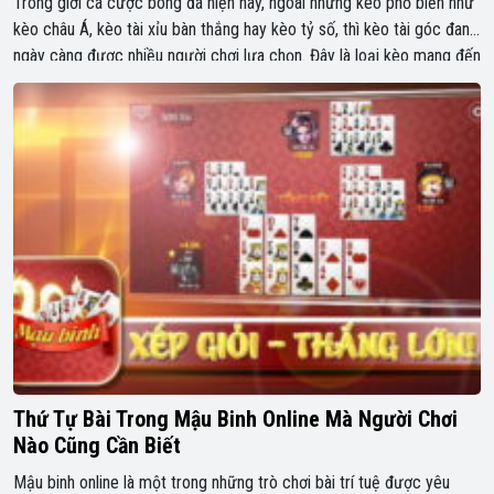
Trong giới cá cược bóng đá hiện nay, ngoài những kèo phổ biến như
kèo châu Á, kèo tài xỉu bàn thắng hay kèo tỷ số, thì kèo tài góc đang
ngày càng được nhiều người chơi lựa chọn. Đây là loại kèo mang đến
tỷ lệ thắng cao nếu người chơi biết cách phân […]
Thứ Tự Bài Trong Mậu Binh Online Mà Người Chơi
Nào Cũng Cần Biết
Mậu binh online là một trong những trò chơi bài trí tuệ được yêu