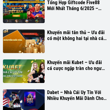
Tổng Hợp Giftcode Five88
Mới Nhất Tháng 6/2025 –
Nhận Ngay Ưu Đãi Cực
Khủng!
Khuyến mãi tân thủ – Ưu đãi
có một không hai tại nhà cái
uy tín C54
Khuyến mãi Kubet – Ưu đãi
cá cược ngập tràn cho người
chơi
Dabet – Nhà Cái Uy Tín Với
Nhiều Khuyến Mãi Dành Cho
Bet Thủ