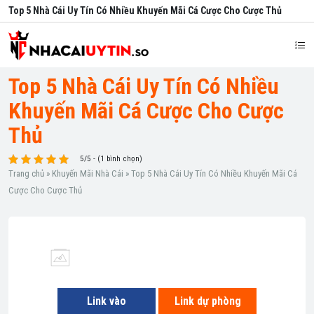
Top 5 Nhà Cái Uy Tín Có Nhiều Khuyến Mãi Cá Cược Cho Cược Thủ
Top 5 Nhà Cái Uy Tín Có Nhiều
Khuyến Mãi Cá Cược Cho Cược
Thủ
5/5 - (1 bình chọn)
Trang chủ
»
Khuyến Mãi Nhà Cái
»
Top 5 Nhà Cái Uy Tín Có Nhiều Khuyến Mãi Cá
Cược Cho Cược Thủ
Link vào
Link dự phòng