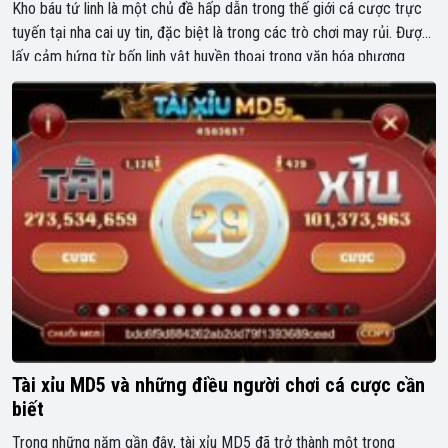
Kho báu tứ linh là một chủ đề hấp dẫn trong thế giới cá cược trực
tuyến tại nha cai uy tin, đặc biệt là trong các trò chơi may rủi. Được
lấy cảm hứng từ bốn linh vật huyền thoại trong văn hóa phương
Đông, kho báu tứ linh không chỉ là một yếu […]
Tài xỉu MD5 và những điều người chơi cá cược cần
biết
Trong những năm gần đây, tài xỉu MD5 đã trở thành một trong