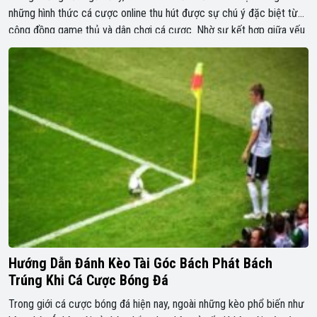
những hình thức cá cược online thu hút được sự chú ý đặc biệt từ
cộng đồng game thủ và dân chơi cá cược. Nhờ sự kết hợp giữa yếu
tố công nghệ và giải trí, tài xỉu MD5 mang lại trải […]
Hướng Dẫn Đánh Kèo Tài Góc Bách Phát Bách
Trúng Khi Cá Cược Bóng Đá
Trong giới cá cược bóng đá hiện nay, ngoài những kèo phổ biến như