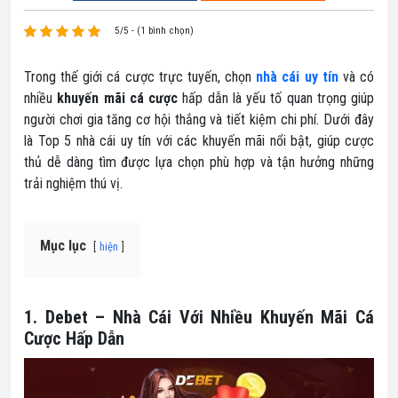
5/5 - (1 bình chọn)
Trong thế giới cá cược trực tuyến, chọn
nhà cái uy tín
và có
nhiều
khuyến mãi cá cược
hấp dẫn là yếu tố quan trọng giúp
người chơi gia tăng cơ hội thắng và tiết kiệm chi phí. Dưới đây
là Top 5 nhà cái uy tín với các khuyến mãi nổi bật, giúp cược
thủ dễ dàng tìm được lựa chọn phù hợp và tận hưởng những
trải nghiệm thú vị.
Mục lục
hiện
1. Debet – Nhà Cái Với Nhiều Khuyến Mãi Cá
Cược Hấp Dẫn