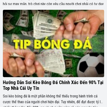
hỏi sự may mắn, trò chơi này còn yêu cầu người chơi phải có tư duy
logic, khả năng sắp xếp và phán đoán tốt. Để […]
Hướng Dẫn Soi Kèo Bóng Đá Chính Xác Đến 90% Tại
Top Nhà Cái Uy Tín
Soi kèo bóng đá là một phần không thể thiếu trong hành trình cá
cược thể thao của người chơi hiện đại. Tuy nhiên, để đạt được tỷ lệ