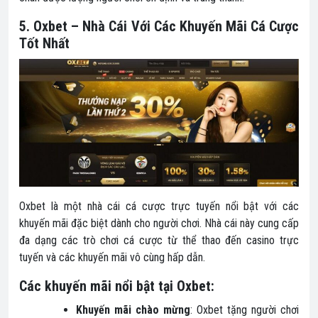
5. Oxbet – Nhà Cái Với Các Khuyến Mãi Cá Cược
Tốt Nhất
Oxbet là một nhà cái cá cược trực tuyến nổi bật với các
khuyến mãi đặc biệt dành cho người chơi. Nhà cái này cung cấp
đa dạng các trò chơi cá cược từ thể thao đến casino trực
tuyến và các khuyến mãi vô cùng hấp dẫn.
Các khuyến mãi nổi bật tại Oxbet:
Khuyến mãi chào mừng
: Oxbet tặng người chơi