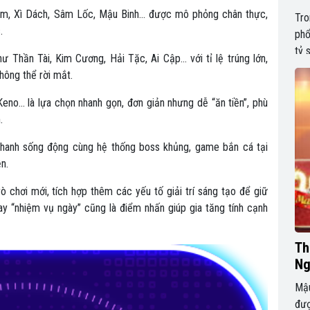
hỏm, Xì Dách, Sâm Lốc, Mậu Binh… được mô phỏng chân thực,
Tro
.
phổ
tỷ 
hư Thần Tài, Kim Cương, Hải Tặc, Ai Cập… với tỉ lệ trúng lớn,
chơ
hông thể rời mắt.
nếu
 Keno… là lựa chọn nhanh gọn, đơn giản nhưng dễ “ăn tiền”, phù
.
thanh sống động cùng hệ thống boss khủng, game bắn cá tại
n.
 chơi mới, tích hợp thêm các yếu tố giải trí sáng tạo để giữ
hay “nhiệm vụ ngày” cũng là điểm nhấn giúp gia tăng tính cạnh
Th
Ng
Mậu
đượ