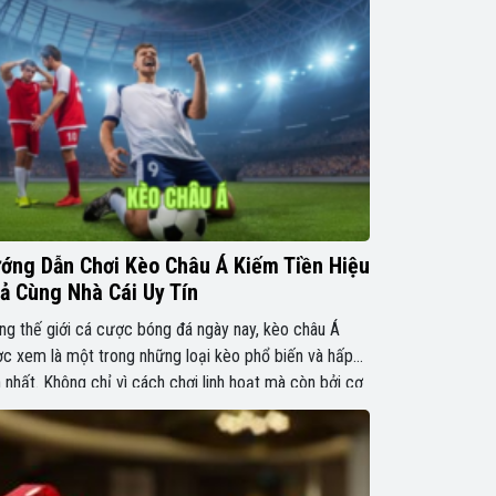
g như lựa chọn đúng top nhà cái uy […]
ớng Dẫn Chơi Kèo Châu Á Kiếm Tiền Hiệu
ả Cùng Nhà Cái Uy Tín
ng thế giới cá cược bóng đá ngày nay, kèo châu Á
c xem là một trong những loại kèo phổ biến và hấp
 nhất. Không chỉ vì cách chơi linh hoạt mà còn bởi cơ
 kiếm tiền cực kỳ thực tế nếu bạn nắm được chiến
c. Bài viết này sẽ hướng […]