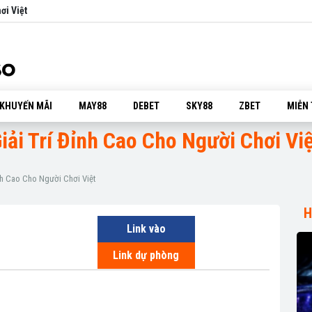
ơi Việt
KHUYẾN MÃI
MAY88
DEBET
SKY88
ZBET
MIỄN 
ải Trí Đỉnh Cao Cho Người Chơi Việ
nh Cao Cho Người Chơi Việt
H
Link vào
Link dự phòng