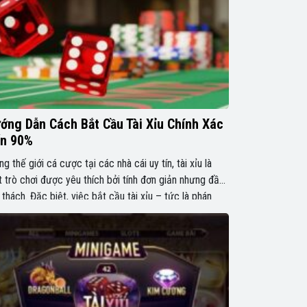
ớng Dẫn Cách Bắt Cầu Tài Xỉu Chính Xác
n 90%
ng thế giới cá cược tại các nhà cái uy tín, tài xỉu là
 trò chơi được yêu thích bởi tính đơn giản nhưng đầy
 thách. Đặc biệt, việc bắt cầu tài xỉu – tức là phán
n quy luật ra tài hay xỉu theo chuỗi – đã trở thành “bí
ết” giúp […]