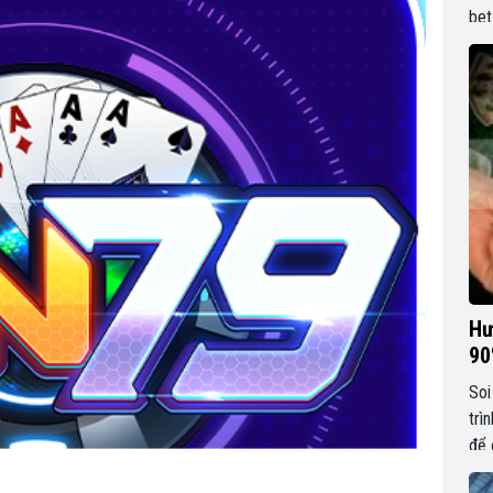
bet
cầu
phá
Hư
90
Soi
trì
để 
cần