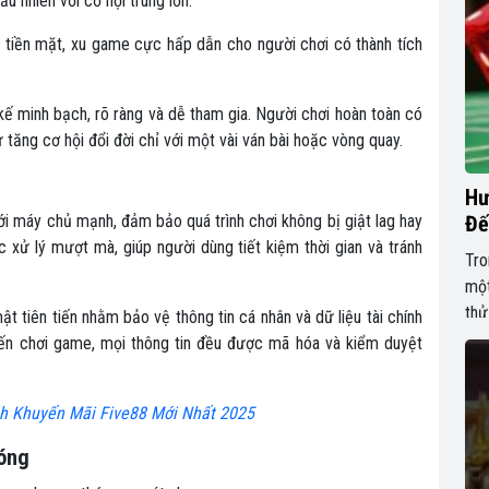
u nhiên với cơ hội trúng lớn.
 tiền mặt, xu game cực hấp dẫn cho người chơi có thành tích
kế minh bạch, rõ ràng và dễ tham gia. Người chơi hoàn toàn có
tăng cơ hội đổi đời chỉ với một vài ván bài hoặc vòng quay.
Hư
ới máy chủ mạnh, đảm bảo quá trình chơi không bị giật lag hay
Đế
c xử lý mượt mà, giúp người dùng tiết kiệm thời gian và tránh
Tro
một
thử
t tiên tiến nhằm bảo vệ thông tin cá nhân và dữ liệu tài chính
đoá
 đến chơi game, mọi thông tin đều được mã hóa và kiểm duyệt
quy
h Khuyến Mãi Five88 Mới Nhất 2025
hóng