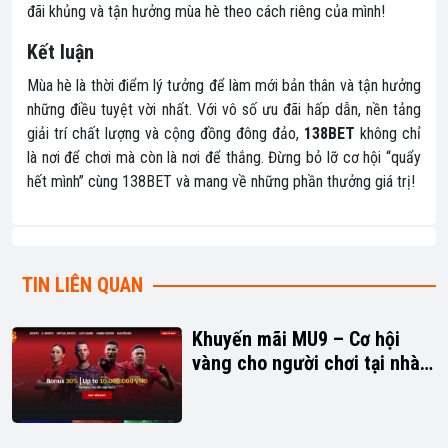
đãi khủng và tận hưởng mùa hè theo cách riêng của mình!
Kết luận
Mùa hè là thời điểm lý tưởng để làm mới bản thân và tận hưởng
những điều tuyệt vời nhất. Với vô số ưu đãi hấp dẫn, nền tảng
giải trí chất lượng và cộng đồng đông đảo,
138BET
không chỉ
là nơi để chơi mà còn là nơi để thắng. Đừng bỏ lỡ cơ hội “quẩy
hết mình” cùng 138BET và mang về những phần thưởng giá trị!
TIN LIÊN QUAN
Khuyến mãi MU9 – Cơ hội
vàng cho người chơi tại nhà
cái uy tín số 1 Anh quốc