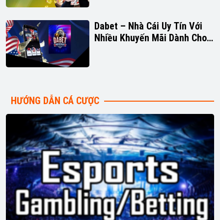
Dabet – Nhà Cái Uy Tín Với
Nhiều Khuyến Mãi Dành Cho
Bet Thủ
HƯỚNG DẪN CÁ CƯỢC