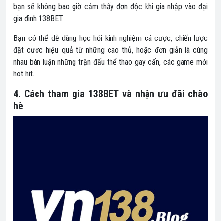
bạn sẽ không bao giờ cảm thấy đơn độc khi gia nhập vào đại
gia đình 138BET.
Bạn có thể dễ dàng học hỏi kinh nghiệm cá cược, chiến lược
đặt cược hiệu quả từ những cao thủ, hoặc đơn giản là cùng
nhau bàn luận những trận đấu thể thao gay cấn, các game mới
hot hit.
4. Cách tham gia 138BET và nhận ưu đãi chào
hè