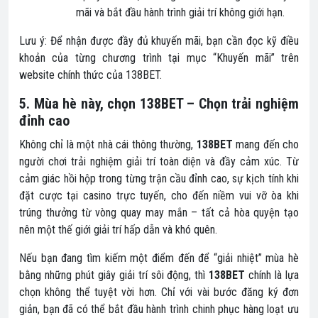
mãi và bắt đầu hành trình giải trí không giới hạn.
Lưu ý: Để nhận được đầy đủ khuyến mãi, bạn cần đọc kỹ điều
khoản của từng chương trình tại mục “Khuyến mãi” trên
website chính thức của 138BET.
5. Mùa hè này, chọn 138BET – Chọn trải nghiệm
đỉnh cao
Không chỉ là một nhà cái thông thường,
138BET
mang đến cho
người chơi trải nghiệm giải trí toàn diện và đầy cảm xúc. Từ
cảm giác hồi hộp trong từng trận cầu đỉnh cao, sự kịch tính khi
đặt cược tại casino trực tuyến, cho đến niềm vui vỡ òa khi
trúng thưởng từ vòng quay may mắn – tất cả hòa quyện tạo
nên một thế giới giải trí hấp dẫn và khó quên.
Nếu bạn đang tìm kiếm một điểm đến để “giải nhiệt” mùa hè
bằng những phút giây giải trí sôi động, thì
138BET
chính là lựa
chọn không thể tuyệt vời hơn. Chỉ với vài bước đăng ký đơn
giản, bạn đã có thể bắt đầu hành trình chinh phục hàng loạt ưu