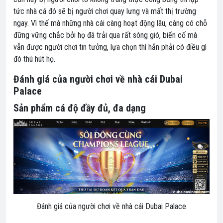
tức nhà cá đó sẽ bị người chơi quay lưng và mất thị trường
ngay. Vì thế mà những nhà cái càng hoạt động lâu, càng có chỗ
đững vững chắc bởi họ đã trải qua rất sóng gió, biến cố mà
vẫn được người chơi tin tưởng, lựa chọn thì hẳn phải có điều gì
đó thú hút họ.
Đánh giá của người chơi về nhà cái
Dubai
Palace
Sản phẩm cá độ đầy đủ, đa dạng
Đánh giá của người chơi về nhà cái Dubai Palace