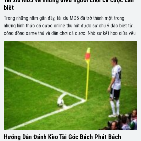
Tài xỉu MD5 và những điều người chơi cá cược cần
biết
Trong những năm gần đây, tài xỉu MD5 đã trở thành một trong
những hình thức cá cược online thu hút được sự chú ý đặc biệt từ
cộng đồng game thủ và dân chơi cá cược. Nhờ sự kết hợp giữa yếu
tố công nghệ và giải trí, tài xỉu MD5 mang lại trải […]
Hướng Dẫn Đánh Kèo Tài Góc Bách Phát Bách