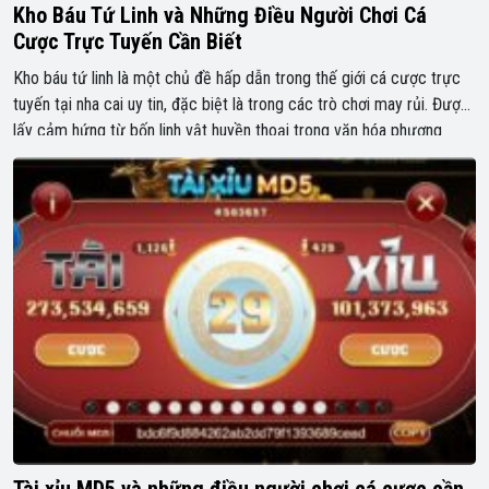
Kho Báu Tứ Linh và Những Điều Người Chơi Cá
Cược Trực Tuyến Cần Biết
Kho báu tứ linh là một chủ đề hấp dẫn trong thế giới cá cược trực
tuyến tại nha cai uy tin, đặc biệt là trong các trò chơi may rủi. Được
lấy cảm hứng từ bốn linh vật huyền thoại trong văn hóa phương
Đông, kho báu tứ linh không chỉ là một yếu […]