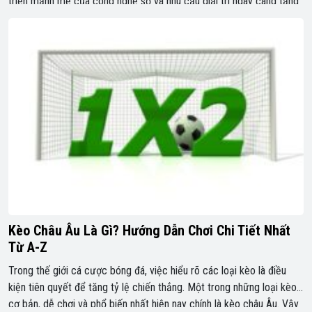
triển mạnh mẽ của công nghệ số và nhu cầu giải trí ngày càng tăng
cao, người chơi tại các nhà cái uy tín không chỉ tìm kiếm […]
Kèo Châu Âu Là Gì? Hướng Dẫn Chơi Chi Tiết Nhất
Từ A-Z
Trong thế giới cá cược bóng đá, việc hiểu rõ các loại kèo là điều
kiện tiên quyết để tăng tỷ lệ chiến thắng. Một trong những loại kèo
cơ bản, dễ chơi và phổ biến nhất hiện nay chính là kèo châu Âu. Vậy