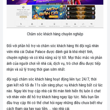
Chăm sóc khách hàng chuyên nghiệp
Đối với phần hỗ trợ và chăm sóc khách hàng thì đội ngũ nhân
viên nhà cái
Dubai Palace được đánh giá là khá nhiệt tình,
chuyên nghiệp và có khả năng xử lý tốt. Mọi thắc mắc và phản
ánh của người chơi về nhà cái, dịch vụ, trò chơi đều được tiếp
nhận và xử lý trong thời gian sớm nhất.
đội ngũ chăm sóc khách hàng hoạt động liên tục 24/7, thời
gian kết nối tối đa 11s sẵn sàng phục vụ khách hàng bất cứ lúc
nào. Ngay khi truy cập nhà cái thì màn hình hiển thị luôn ô chat
với nhân viên để hỗ trợ khách hàng ngay lập tức. Nếu bạn lần
đầu truy cập thì có thể chat hỏi ngay những điều chưa biết như
cách tham gia hay nạp tiền, … vào nhà cái.