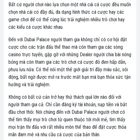
Bất cứ người chơi nào lựa chọn một nhà cái cá cược đều muốn
chọn nhà cái có đầy đủ, đa dạng hình thức cá cược hay các
game chơi để có thể cùng lúc trải nghiệm nhiều trò chơi hay
các kiểu cá cược khác nhau.
Đến với
Dubai Palace người tham gia không chỉ có cơ hội đặt
cược cho các trận đấu thể thao mà còn tham gia các sòng
casino trực tuyến, gặp gỡ với những Dealer người chia bài nóng
bỏng mà còn tham gia các trò chơi cá cược đỏ đen hấp dẫn,
phưu lưu nữa. Có thể nói một thế giới giải trí đầy màu sắc, sôi
động, bất ngờ được mở ra trước mắt bạn mà bạn thỏa sức tận
hưởng và trải nghiệm.
Không có bất cứ cản trở hay thử thách quá lớn nào đối với
người tham gia cả. Chỉ cần đăng ký tài khoản, nạp tiền và bắt
đầu chơi thôi. Nói chúng đến với Dubai Palace người chơi có
thể tìm thấy mọi trò chơi từ quen thuộc tới mới mẻ, tìm thấy
mọi trận thi đấu với rất nhiều môn thể thao để đặt cược thỏa
mãn đam mê và nhu cầu cá cược của bản thân.