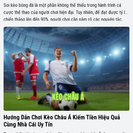
Soi kèo bóng đá là một phần không thể thiếu trong hành trình cá
cược thể thao của người chơi hiện đại. Tuy nhiên, để đạt được tỷ lệ
chiến thắng lên đến 90%, người chơi cần nắm rõ các nguyên tắc,
phương pháp phân tích, cũng như lựa chọn đúng top nhà cái uy […]
Hướng Dẫn Chơi Kèo Châu Á Kiếm Tiền Hiệu Quả
Cùng Nhà Cái Uy Tín