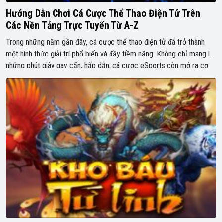
Hướng Dẫn Chơi Cá Cược Thể Thao Điện Tử Trên
Các Nền Tảng Trực Tuyến Từ A-Z
Trong những năm gần đây, cá cược thể thao điện tử đã trở thành
một hình thức giải trí phổ biến và đầy tiềm năng. Không chỉ mang lại
những phút giây gay cấn, hấp dẫn, cá cược eSports còn mở ra cơ
hội kiếm tiền cho người chơi nếu biết cách đầu tư và […]