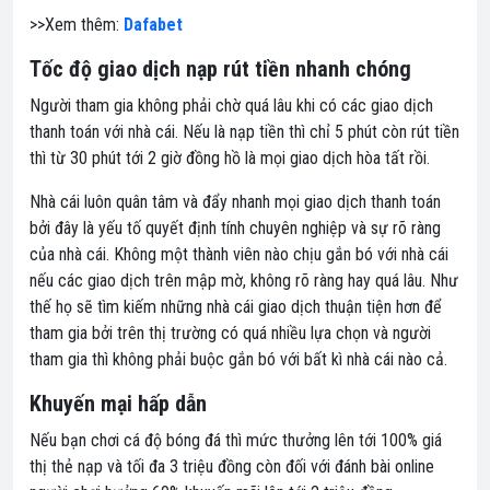
>>Xem thêm:
Dafabet
Tốc độ giao dịch nạp rút tiền nhanh chóng
Người tham gia không phải chờ quá lâu khi có các giao dịch
thanh toán với nhà cái. Nếu là nạp tiền thì chỉ 5 phút còn rút tiền
thì từ 30 phút tới 2 giờ đồng hồ là mọi giao dịch hòa tất rồi.
Nhà cái luôn quân tâm và đẩy nhanh mọi giao dịch thanh toán
bởi đây là yếu tố quyết định tính chuyên nghiệp và sự rõ ràng
của nhà cái. Không một thành viên nào chịu gắn bó với nhà cái
nếu các giao dịch trên mập mờ, không rõ ràng hay quá lâu. Như
thế họ sẽ tìm kiếm những nhà cái giao dịch thuận tiện hơn để
tham gia bởi trên thị trường có quá nhiều lựa chọn và người
tham gia thì không phải buộc gắn bó với bất kì nhà cái nào cả.
Khuyến mại hấp dẫn
Nếu bạn chơi cá độ bóng đá thì mức thưởng lên tới 100% giá
thị thẻ nạp và tối đa 3 triệu đồng còn đối với đánh bài online