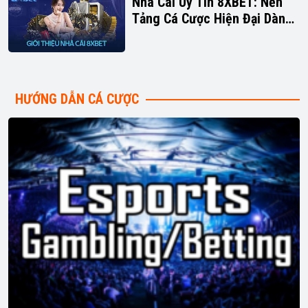
Nhà Cái Uy Tín 8XBET: Nền
Tảng Cá Cược Hiện Đại Dành
Cho Người Chơi Thông Minh
HƯỚNG DẪN CÁ CƯỢC