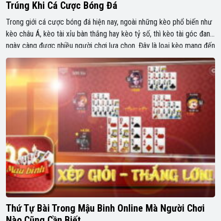
Trúng Khi Cá Cược Bóng Đá
Trong giới cá cược bóng đá hiện nay, ngoài những kèo phổ biến như
kèo châu Á, kèo tài xỉu bàn thắng hay kèo tỷ số, thì kèo tài góc đang
ngày càng được nhiều người chơi lựa chọn. Đây là loại kèo mang đến
tỷ lệ thắng cao nếu người chơi biết cách phân […]
Thứ Tự Bài Trong Mậu Binh Online Mà Người Chơi
Nào Cũng Cần Biết