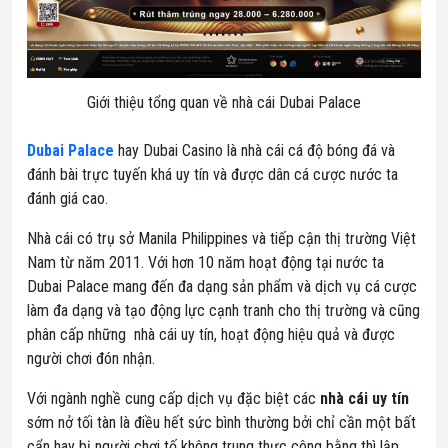
Giới thiệu tổng quan về nhà cái Dubai Palace
Dubai Palace
hay Dubai Casino là nhà cái cá độ bóng đá và
đánh bài trực tuyến khá uy tín và được dân cá cược nước ta
đánh giá cao.
Nhà cái có trụ sở Manila Philippines và tiếp cận thị trường Việt
Nam từ năm 2011. Với hơn 10 nă
m hoạt động tại nước ta
Dubai Palace mang đến đa dạng sản phẩm và dịch vụ cá cược
làm đa dạng và tạo động lực cạnh tranh cho thị trường và cũng
phân cấp những nhà cái uy tín, hoạt động hiệu quả và được
người chơi đón nhận.
Với ngành nghề cung cấp dịch vụ đặc biệt các
nhà cái uy tín
sớm nở tối tàn là điều hết sức bình thường bởi chỉ cần một bất
cẩn hay bị người chơi tố không trung thực công bằng thì lập