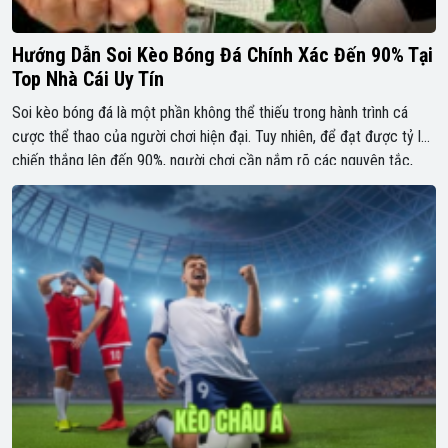
Hướng Dẫn Soi Kèo Bóng Đá Chính Xác Đến 90% Tại
Top Nhà Cái Uy Tín
Soi kèo bóng đá là một phần không thể thiếu trong hành trình cá
cược thể thao của người chơi hiện đại. Tuy nhiên, để đạt được tỷ lệ
chiến thắng lên đến 90%, người chơi cần nắm rõ các nguyên tắc,
phương pháp phân tích, cũng như lựa chọn đúng top nhà cái uy […]