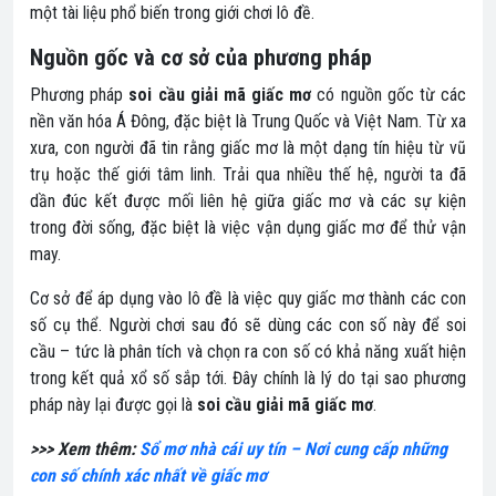
một tài liệu phổ biến trong giới chơi lô đề.
Nguồn gốc và cơ sở của phương pháp
Phương pháp
soi cầu giải mã giấc mơ
có nguồn gốc từ các
nền văn hóa Á Đông, đặc biệt là Trung Quốc và Việt Nam. Từ xa
xưa, con người đã tin rằng giấc mơ là một dạng tín hiệu từ vũ
trụ hoặc thế giới tâm linh. Trải qua nhiều thế hệ, người ta đã
dần đúc kết được mối liên hệ giữa giấc mơ và các sự kiện
trong đời sống, đặc biệt là việc vận dụng giấc mơ để thử vận
may.
Cơ sở để áp dụng vào lô đề là việc quy giấc mơ thành các con
số cụ thể. Người chơi sau đó sẽ dùng các con số này để soi
cầu – tức là phân tích và chọn ra con số có khả năng xuất hiện
trong kết quả xổ số sắp tới. Đây chính là lý do tại sao phương
pháp này lại được gọi là
soi cầu giải mã giấc mơ
.
>>> Xem thêm:
Sổ mơ nhà cái uy tín – Nơi cung cấp những
con số chính xác nhất về giấc mơ