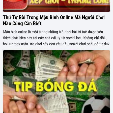
Thứ Tự Bài Trong Mậu Binh Online Mà Người Chơi
Nào Cũng Cần Biết
Mậu binh online là một trong những trò chơi bài trí tuệ được yêu
thích nhất hiện nay tại các nhà cái uy tín social bet. Không chỉ đòi
hỏi sự may mắn, trò chơi này còn yêu cầu người chơi phải có tư duy
logic, khả năng sắp xếp và phán đoán tốt. Để […]