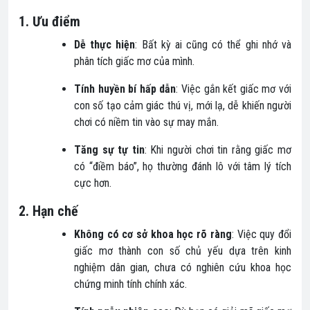
1. Ưu điểm
Dễ thực hiện
: Bất kỳ ai cũng có thể ghi nhớ và
phân tích giấc mơ của mình.
Tính huyền bí hấp dẫn
: Việc gắn kết giấc mơ với
con số tạo cảm giác thú vị, mới lạ, dễ khiến người
chơi có niềm tin vào sự may mắn.
Tăng sự tự tin
: Khi người chơi tin rằng giấc mơ
có “điềm báo”, họ thường đánh lô với tâm lý tích
cực hơn.
2. Hạn chế
Không có cơ sở khoa học rõ ràng
: Việc quy đổi
giấc mơ thành con số chủ yếu dựa trên kinh
nghiệm dân gian, chưa có nghiên cứu khoa học
chứng minh tính chính xác.