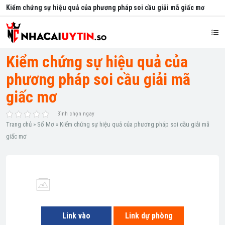
Kiểm chứng sự hiệu quả của phương pháp soi cầu giải mã giấc mơ
Kiểm chứng sự hiệu quả của
phương pháp soi cầu giải mã
giấc mơ
Bình chọn ngay
Trang chủ
»
Sổ Mơ
»
Kiểm chứng sự hiệu quả của phương pháp soi cầu giải mã
giấc mơ
Link vào
Link dự phòng