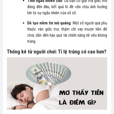
Tính ngẫu nhiên cao
: Dù bạn có giải mã giấc mơ
đúng đến đâu, kết quả lô đề vẫn chịu ảnh hưởng
lớn từ sự ngẫu nhiên của xổ số.
Dễ tạo niềm tin mù quáng
: Một số người quá phụ
thuộc vào giấc mơ, thậm chí vay mượn tiền để
chơi, dẫn đến hậu quả tài chính nặng nề nếu không
trúng.
Thống kê từ người chơi: Tỉ lệ trúng có cao hơn?