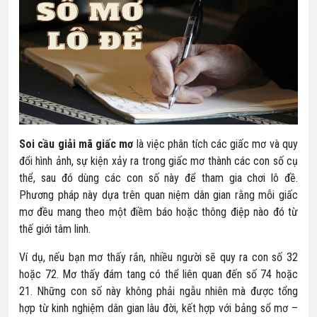
Soi cầu giải mã giấc mơ
là việc phân tích các giấc mơ và quy
đổi hình ảnh, sự kiện xảy ra trong giấc mơ thành các con số cụ
thể, sau đó dùng các con số này để tham gia chơi lô đề.
Phương pháp này dựa trên quan niệm dân gian rằng mỗi giấc
mơ đều mang theo một điềm báo hoặc thông điệp nào đó từ
thế giới tâm linh.
Ví dụ, nếu bạn mơ thấy rắn, nhiều người sẽ quy ra con số 32
hoặc 72. Mơ thấy đám tang có thể liên quan đến số 74 hoặc
21. Những con số này không phải ngẫu nhiên mà được tổng
hợp từ kinh nghiệm dân gian lâu đời, kết hợp với bảng sổ mơ –