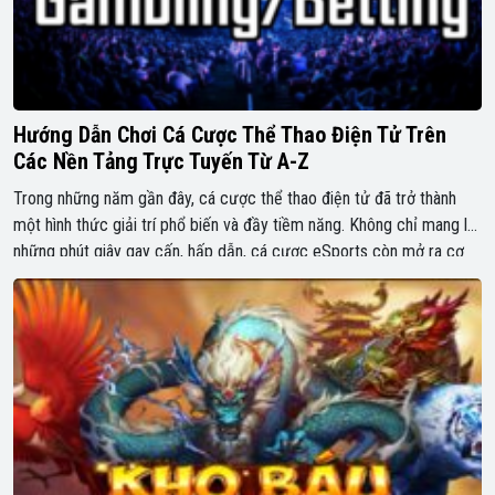
Hướng Dẫn Chơi Cá Cược Thể Thao Điện Tử Trên
Các Nền Tảng Trực Tuyến Từ A-Z
Trong những năm gần đây, cá cược thể thao điện tử đã trở thành
một hình thức giải trí phổ biến và đầy tiềm năng. Không chỉ mang lại
những phút giây gay cấn, hấp dẫn, cá cược eSports còn mở ra cơ
hội kiếm tiền cho người chơi nếu biết cách đầu tư và […]