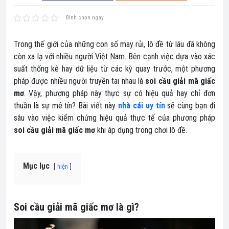
Bình chọn ngay
Trong thế giới của những con số may rủi, lô đề từ lâu đã không
còn xa lạ với nhiều người Việt Nam. Bên cạnh việc dựa vào xác
suất thống kê hay dữ liệu từ các kỳ quay trước, một phương
pháp được nhiều người truyền tai nhau là
soi cầu giải mã giấc
mơ
. Vậy, phương pháp này thực sự có hiệu quả hay chỉ đơn
thuần là sự mê tín? Bài viết này
nhà cái uy tín
sẽ cùng bạn đi
sâu vào việc kiểm chứng hiệu quả thực tế của phương pháp
soi cầu giải mã giấc mơ
khi áp dụng trong chơi lô đề.
Mục lục
hiện
Soi cầu giải mã giấc mơ là gì?