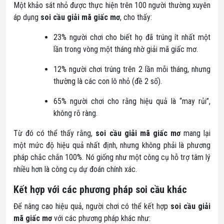
Một khảo sát nhỏ được thực hiện trên 100 người thường xuyên
áp dụng
soi cầu giải mã giấc mơ
, cho thấy:
23% người chơi cho biết họ đã trúng ít nhất một
lần trong vòng một tháng nhờ giải mã giấc mơ.
12% người chơi trúng trên 2 lần mỗi tháng, nhưng
thường là các con lô nhỏ (đề 2 số).
65% người chơi cho rằng hiệu quả là “may rủi”,
không rõ ràng.
Từ đó có thể thấy rằng,
soi cầu giải mã giấc mơ
mang lại
một mức độ hiệu quả nhất định, nhưng không phải là phương
pháp chắc chắn 100%. Nó giống như một công cụ hỗ trợ tâm lý
nhiều hơn là công cụ dự đoán chính xác.
Kết hợp với các phương pháp soi cầu khác
Để nâng cao hiệu quả, người chơi có thể kết hợp
soi cầu giải
mã giấc mơ
với các phương pháp khác như: