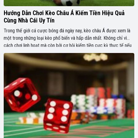
Hướng Dẫn Chơi Kèo Châu Á Kiếm Tiền Hiệu Quả
Cùng Nhà Cái Uy Tín
Trong thế giới cá cược bóng đá ngày nay, kèo châu Á được xem là
một trong những loại kèo phổ biến và hấp dẫn nhất. Không chỉ vì
cách chơi linh hoạt mà còn bởi cơ hội kiếm tiền cực kỳ thực tế nếu
bạn nắm được chiến lược. Bài viết này sẽ hướng […]